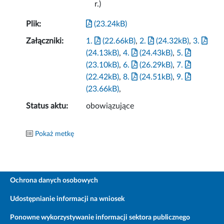
r.)
Plik:
(23.24kB)
Załączniki:
1.
(22.66kB)
,
2.
(24.32kB)
,
3.
(24.13kB)
,
4.
(24.43kB)
,
5.
(23.10kB)
,
6.
(26.29kB)
,
7.
(22.42kB)
,
8.
(24.51kB)
,
9.
(23.66kB)
,
Status aktu:
obowiązujące
Pokaż metkę
Ochrona danych osobowych
Udostępnianie informacji na wniosek
Ponowne wykorzystywanie informacji sektora publicznego