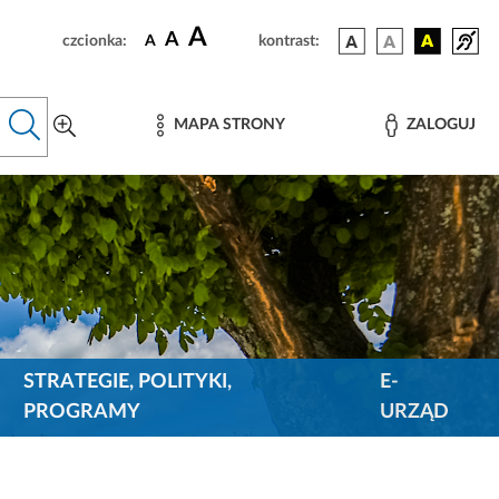
A
A
czcionka:
A
kontrast:
MAPA STRONY
ZALOGUJ
STRATEGIE, POLITYKI,
E-
PROGRAMY
URZĄD