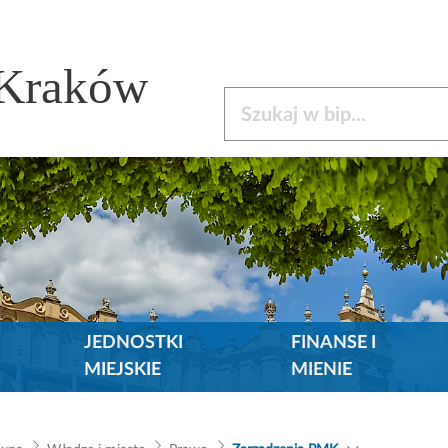
 Kraków
Szukaj w bip
JEDNOSTKI
FINANSE I
MIEJSKIE
MIENIE