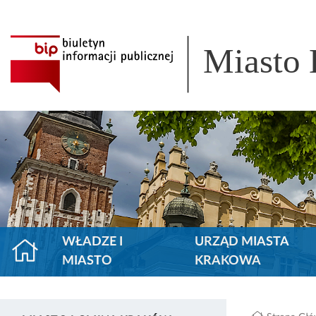
Miasto
WŁADZE I
URZĄD MIASTA
MIASTO
KRAKOWA