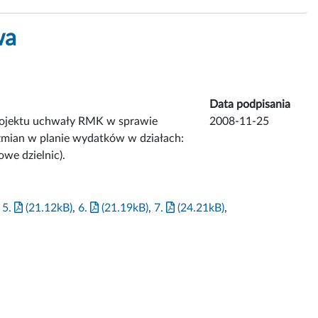
wa
Data podpisania
projektu uchwały RMK w sprawie
2008-11-25
zmian w planie wydatków w działach:
owe dzielnic).
,
5.
(21.12kB)
,
6.
(21.19kB)
,
7.
(24.21kB)
,