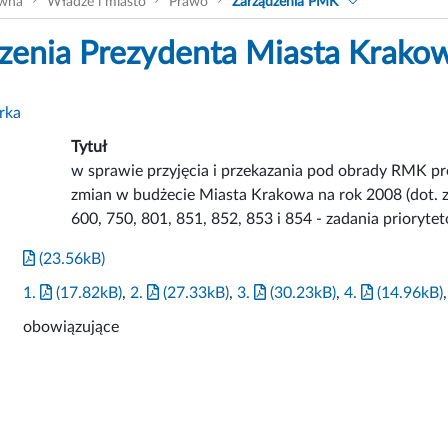
ówna
Władze i miasto
Prawo
Zarządzenia PMK
zenia Prezydenta Miasta Krako
rka
Tytuł
w sprawie przyjęcia i przekazania pod obrady RMK 
zmian w budżecie Miasta Krakowa na rok 2008 (dot. 
600, 750, 801, 851, 852, 853 i 854 - zadania priorytet
(23.56kB)
1.
(17.82kB)
,
2.
(27.33kB)
,
3.
(30.23kB)
,
4.
(14.96kB)
obowiązujące