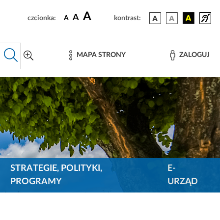
A
A
czcionka:
A
kontrast:
MAPA STRONY
ZALOGUJ
STRATEGIE, POLITYKI,
E-
PROGRAMY
URZĄD