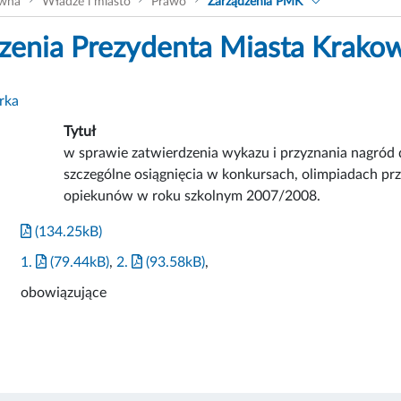
ówna
Władze i miasto
Prawo
Zarządzenia PMK
zenia Prezydenta Miasta Krako
rka
Tytuł
w sprawie zatwierdzenia wykazu i przyznania nagród 
szczególne osiągnięcia w konkursach, olimpiadach prz
opiekunów w roku szkolnym 2007/2008.
(134.25kB)
1.
(79.44kB)
,
2.
(93.58kB)
,
obowiązujące