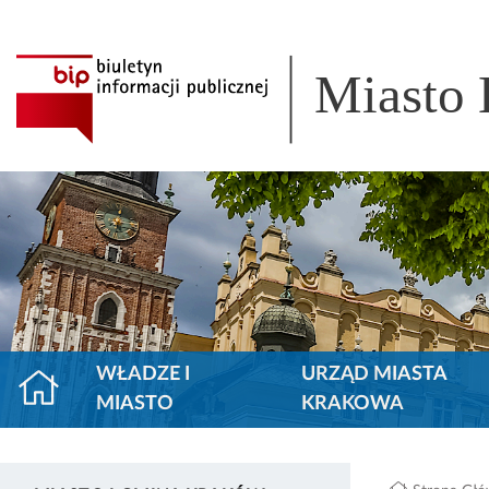
Miasto
WŁADZE I
URZĄD MIASTA
MIASTO
KRAKOWA