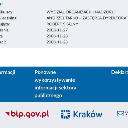
:
ikujący:
WYDZIAŁ ORGANIZACJI I NADZORU
edzialna:
ANDRZEJ TARKO – ZASTĘPCA DYREKTORA
ująca:
ROBERT SKALNY
enia:
2008-11-27
ji:
2008-11-28
cji:
2008-11-28
ormacji
Ponowne
Deklar
wykorzystywanie
informacji sektora
publicznego
W