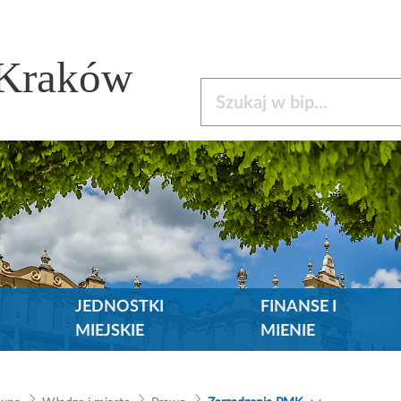
 Kraków
Szukaj w bip
JEDNOSTKI
FINANSE I
MIEJSKIE
MIENIE