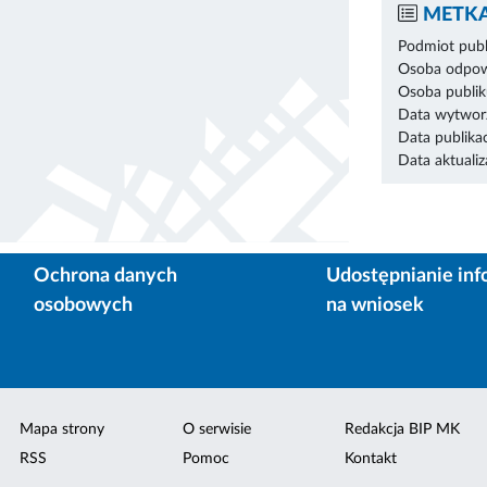
METKA
Podmiot publ
Osoba odpowi
Osoba publik
Data wytworz
Data publikac
Data aktualiza
Ochrona danych
Udostępnianie inf
osobowych
na wniosek
Mapa strony
O serwisie
Redakcja BIP MK
RSS
Pomoc
Kontakt