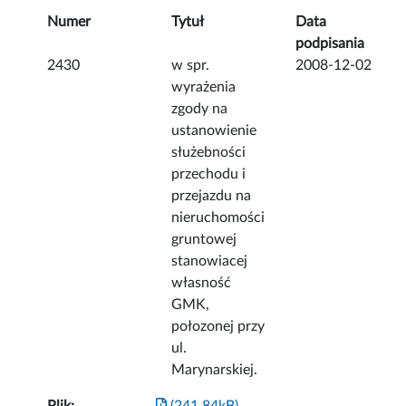
Numer
Tytuł
Data
podpisania
2430
w spr.
2008-12-02
wyrażenia
zgody na
ustanowienie
służebności
przechodu i
przejazdu na
nieruchomości
gruntowej
stanowiacej
własność
GMK,
połozonej przy
ul.
Marynarskiej.