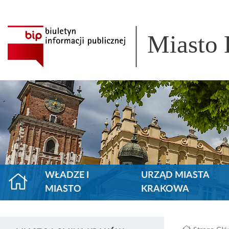
Miasto
WŁADZE I
URZĄD MIASTA
MIASTO
KRAKOWA