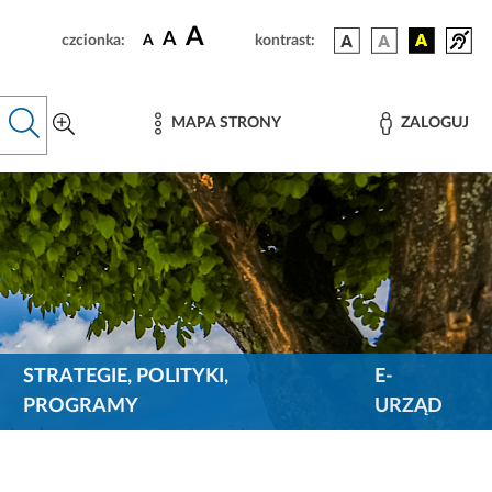
A
A
czcionka:
A
kontrast:
MAPA STRONY
ZALOGUJ
STRATEGIE, POLITYKI,
E-
PROGRAMY
URZĄD