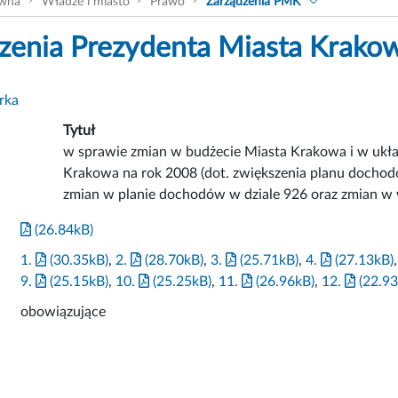
ówna
Władze i miasto
Prawo
Zarządzenia PMK
zenia Prezydenta Miasta Krako
rka
Tytuł
w sprawie zmian w budżecie Miasta Krakowa i w uk
Krakowa na rok 2008 (dot. zwiększenia planu dochod
zmian w planie dochodów w dziale 926 oraz zmian w w
(26.84kB)
1.
(30.35kB)
,
2.
(28.70kB)
,
3.
(25.71kB)
,
4.
(27.13kB)
9.
(25.15kB)
,
10.
(25.25kB)
,
11.
(26.96kB)
,
12.
(22.93
obowiązujące