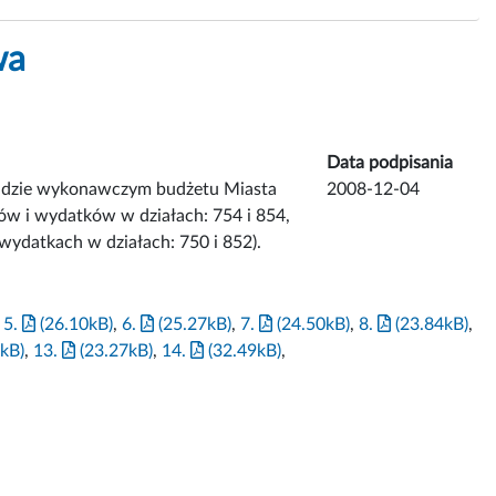
wa
Data podpisania
ładzie wykonawczym budżetu Miasta
2008-12-04
ów i wydatków w działach: 754 i 854,
ydatkach w działach: 750 i 852).
,
5.
(26.10kB)
,
6.
(25.27kB)
,
7.
(24.50kB)
,
8.
(23.84kB)
,
kB)
,
13.
(23.27kB)
,
14.
(32.49kB)
,