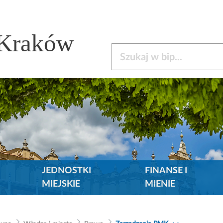
 Kraków
Szukaj w bip
JEDNOSTKI
FINANSE I
MIEJSKIE
MIENIE