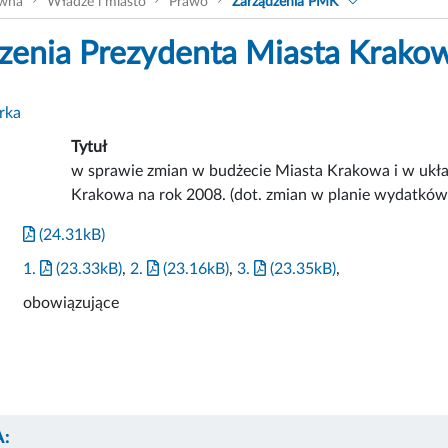
ówna
Władze i miasto
Prawo
Zarządzenia PMK
zenia Prezydenta Miasta Krako
rka
Tytuł
w sprawie zmian w budżecie Miasta Krakowa i w uk
Krakowa na rok 2008. (dot. zmian w planie wydatków 
(24.31kB)
1.
(23.33kB)
,
2.
(23.16kB)
,
3.
(23.35kB)
,
obowiązujące
: