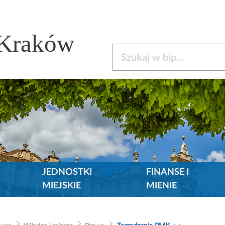
 Kraków
Szukaj w bip
JEDNOSTKI
FINANSE I
MIEJSKIE
MIENIE