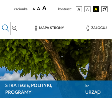
A
A
czcionka:
A
kontrast:
MAPA STRONY
ZALOGUJ
STRATEGIE, POLITYKI,
E-
PROGRAMY
URZĄD