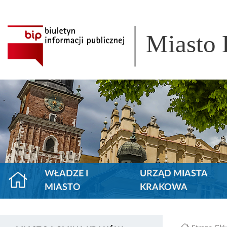
Miasto
WŁADZE I
URZĄD MIASTA
MIASTO
KRAKOWA