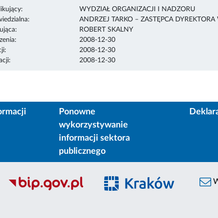
ikujący:
WYDZIAŁ ORGANIZACJI I NADZORU
edzialna:
ANDRZEJ TARKO – ZASTĘPCA DYREKTORA
ująca:
ROBERT SKALNY
enia:
2008-12-30
ji:
2008-12-30
cji:
2008-12-30
ormacji
Ponowne
Deklar
wykorzystywanie
informacji sektora
publicznego
W