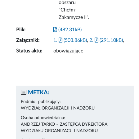
obszaru
"Chełm-
Zakamycze II".
Plik:
(482.31kB)
Załączniki:
1.
(503.86kB)
,
2.
(291.10kB)
,
Status aktu:
obowiązujące
METKA:
Podmiot publikujący:
WYDZIAŁ ORGANIZACJI I NADZORU
Osoba odpowiedzialna:
ANDRZEJ TARKO – ZASTĘPCA DYREKTORA
WYDZIAŁU ORGANIZACJI I NADZORU