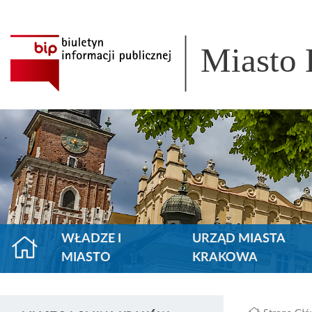
Miasto
WŁADZE I
URZĄD MIASTA
MIASTO
KRAKOWA