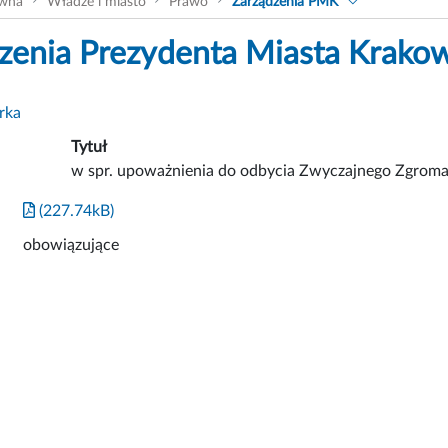
ówna
Władze i miasto
Prawo
Zarządzenia PMK
zenia Prezydenta Miasta Krako
rka
Tytuł
w spr. upoważnienia do odbycia Zwyczajnego Zgrom
(227.74kB)
obowiązujące