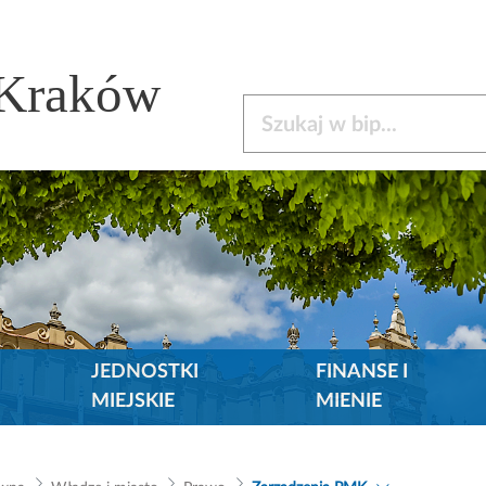
 Kraków
Szukaj w bip
JEDNOSTKI
FINANSE I
MIEJSKIE
MIENIE