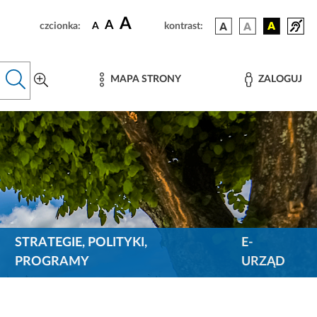
A
A
czcionka:
A
kontrast:
MAPA STRONY
ZALOGUJ
STRATEGIE, POLITYKI,
E-
PROGRAMY
URZĄD