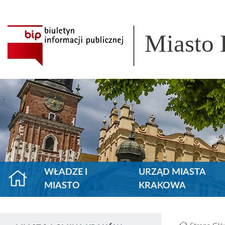
Miasto
WŁADZE I
URZĄD MIASTA
MIASTO
KRAKOWA