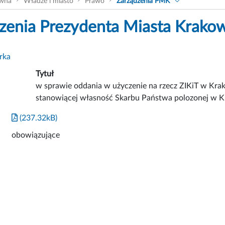
ówna
Władze i miasto
Prawo
Zarządzenia PMK
zenia Prezydenta Miasta Krako
rka
Tytuł
w sprawie oddania w użyczenie na rzecz ZIKiT w Kra
stanowiącej własność Skarbu Państwa polozonej w Kr
(237.32kB)
obowiązujące