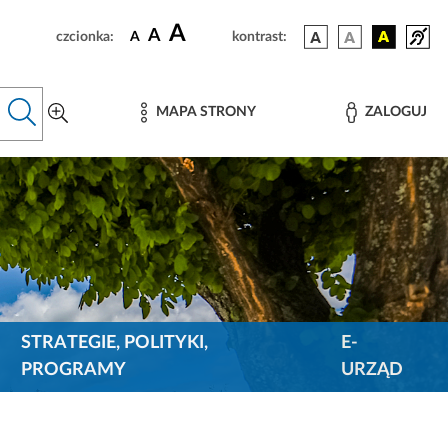
A
A
czcionka:
A
kontrast:
MAPA STRONY
ZALOGUJ
STRATEGIE, POLITYKI,
E-
PROGRAMY
URZĄD