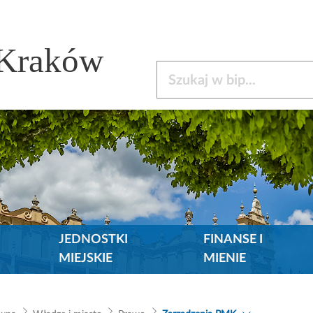
 Kraków
Szukaj w bip
JEDNOSTKI
FINANSE I
MIEJSKIE
MIENIE