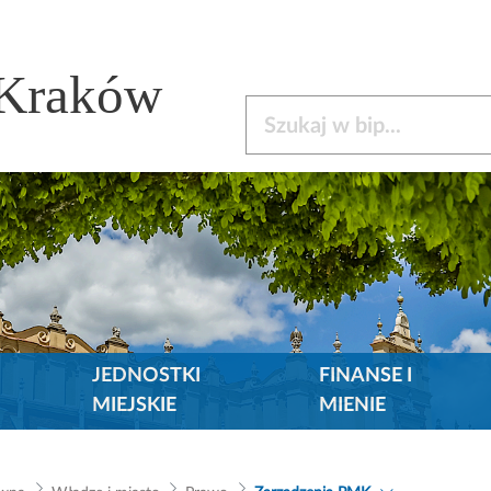
 Kraków
Szukaj w bip
JEDNOSTKI
FINANSE I
MIEJSKIE
MIENIE