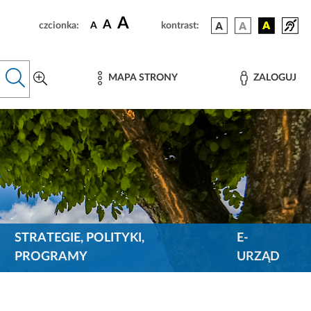
A
A
czcionka:
A
kontrast:
MAPA STRONY
ZALOGUJ
STRATEGIE, POLITYKI,
E-
PROGRAMY
URZĄD