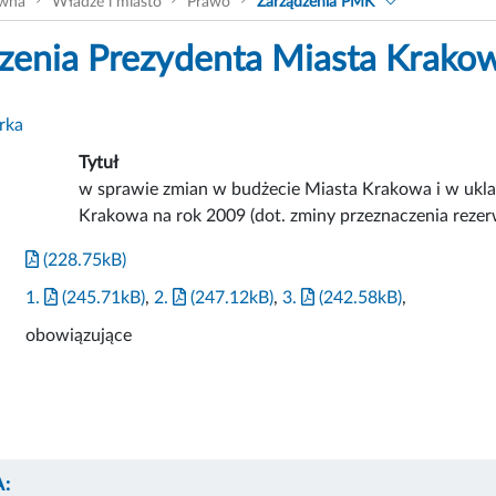
ówna
Władze i miasto
Prawo
Zarządzenia PMK
zenia Prezydenta Miasta Krako
rka
Tytuł
w sprawie zmian w budżecie Miasta Krakowa i w uk
Krakowa na rok 2009 (dot. zminy przeznaczenia rezer
(228.75kB)
1.
(245.71kB)
,
2.
(247.12kB)
,
3.
(242.58kB)
,
obowiązujące
: