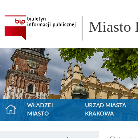
Miasto
WŁADZE I
URZĄD MIASTA
MIASTO
KRAKOWA