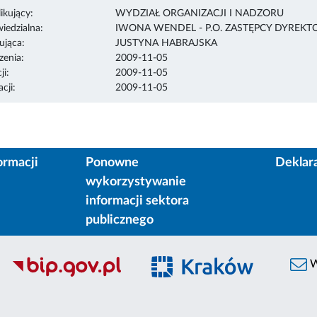
ikujący:
WYDZIAŁ ORGANIZACJI I NADZORU
edzialna:
IWONA WENDEL - P.O. ZASTĘPCY DYREKT
ująca:
JUSTYNA HABRAJSKA
enia:
2009-11-05
ji:
2009-11-05
cji:
2009-11-05
ormacji
Ponowne
Deklar
wykorzystywanie
informacji sektora
publicznego
W