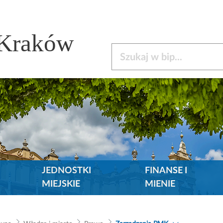
 Kraków
Szukaj w bip
JEDNOSTKI
FINANSE I
MIEJSKIE
MIENIE