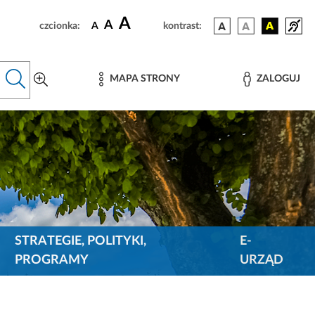
A
A
czcionka:
A
kontrast:
MAPA STRONY
ZALOGUJ
STRATEGIE, POLITYKI,
E-
PROGRAMY
URZĄD