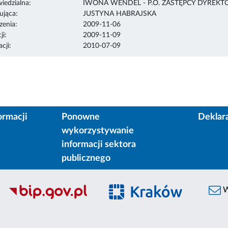
edzialna:
IWONA WENDEL - P.O. ZASTĘPCY DYREKT
ująca:
JUSTYNA HABRAJSKA
enia:
2009-11-06
ji:
2009-11-09
cji:
2010-07-09
ormacji
Ponowne
Deklar
wykorzystywanie
informacji sektora
publicznego
W