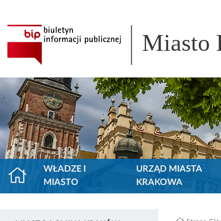
Miasto
WŁADZE I
URZĄD MIASTA
MIASTO
KRAKOWA