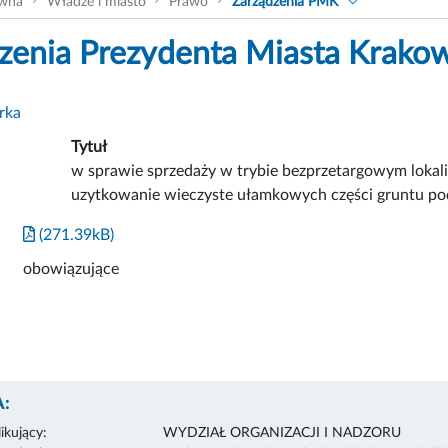
ówna
Władze i miasto
Prawo
Zarządzenia PMK
zenia Prezydenta Miasta Krako
rka
Tytuł
w sprawie sprzedaży w trybie bezprzetargowym lokal
uzytkowanie wieczyste ułamkowych części gruntu po
(271.39kB)
obowiązujące
:
ikujący:
WYDZIAŁ ORGANIZACJI I NADZORU