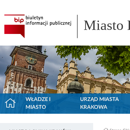
Miasto
WŁADZE I
URZĄD MIASTA
MIASTO
KRAKOWA