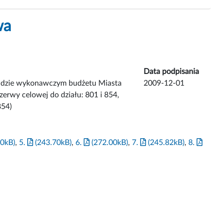
wa
Data podpisania
ładzie wykonawczym budżetu Miasta
2009-12-01
zerwy celowej do działu: 801 i 854,
854)
0kB)
,
5.
(243.70kB)
,
6.
(272.00kB)
,
7.
(245.82kB)
,
8.