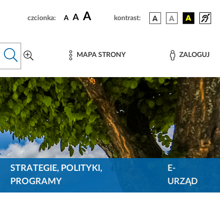
A
A
czcionka:
A
kontrast:
MAPA STRONY
ZALOGUJ
STRATEGIE, POLITYKI,
E-
PROGRAMY
URZĄD