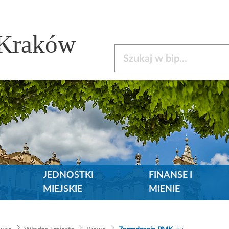
 Kraków
Szukaj w bip
JEDNOSTKI
FINANSE I
MIEJSKIE
MIENIE