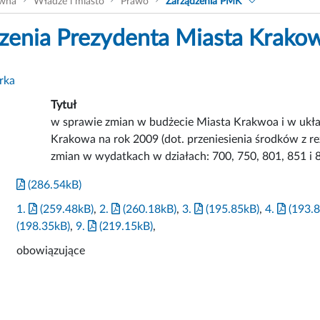
ówna
Władze i miasto
Prawo
Zarządzenia PMK
zenia Prezydenta Miasta Krako
rka
Tytuł
w sprawie zmian w budżecie Miasta Krakwoa i w uk
Krakowa na rok 2009 (dot. przeniesienia środków z re
zmian w wydatkach w działach: 700, 750, 801, 851 i 
(286.54kB)
1.
(259.48kB)
,
2.
(260.18kB)
,
3.
(195.85kB)
,
4.
(193.8
(198.35kB)
,
9.
(219.15kB)
,
obowiązujące