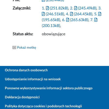
Plik:
(236.44kB)
Załączniki:
1.
(251.82kB)
,
2.
(245.49kB)
,
3.
(246.51kB)
,
4.
(264.45kB)
,
5.
(195.65kB)
,
6.
(265.63kB)
,
7.
(200.13kB)
,
Status aktu:
obowiązujące
Pokaż metkę
Ochrona danych osobowych
Udostępnianie informacji na wniosek
Ponowne wykorzystywanie informacji sektora publicznego
Deklaracja dostępności
Polityka dotycząca cookies i podobnych technologii