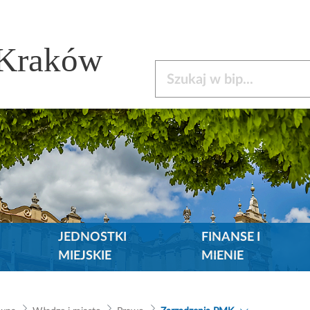
 Kraków
Szukaj w bip
JEDNOSTKI
FINANSE I
MIEJSKIE
MIENIE