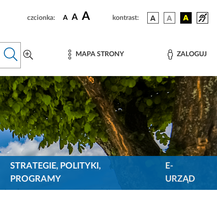
A
A
czcionka:
A
kontrast:
MAPA STRONY
ZALOGUJ
STRATEGIE, POLITYKI,
E-
PROGRAMY
URZĄD