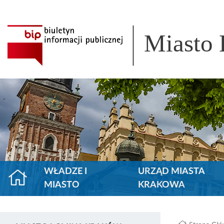
Miasto
WŁADZE I
URZĄD MIASTA
MIASTO
KRAKOWA