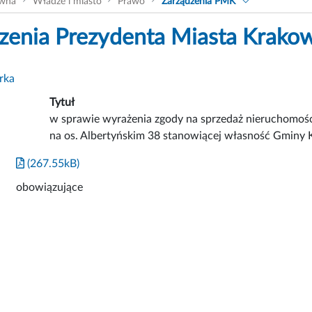
ówna
Władze i miasto
Prawo
Zarządzenia PMK
zenia Prezydenta Miasta Krako
rka
Tytuł
w sprawie wyrażenia zgody na sprzedaż nieruchomoś
na os. Albertyńskim 38 stanowiącej własność Gminy
(267.55kB)
obowiązujące