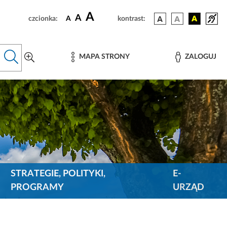
A
A
czcionka:
A
kontrast:
MAPA STRONY
ZALOGUJ
STRATEGIE, POLITYKI,
E-
PROGRAMY
URZĄD