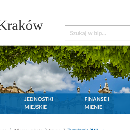
 Kraków
Szukaj w bip
JEDNOSTKI
FINANSE I
MIEJSKIE
MIENIE