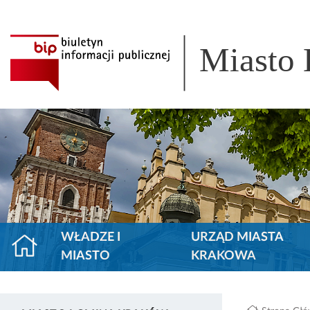
Miasto
WŁADZE I
URZĄD MIASTA
MIASTO
KRAKOWA