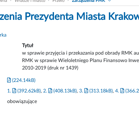
ówna
Władze i miasto
Prawo
Zarządzenia PMK
zenia Prezydenta Miasta Krako
rka
Tytuł
w sprawie przyjęcia i przekazania pod obrady RMK a
RMK w sprawie Wieloletniego Planu Finansowo Inwes
2010-2019 (druk nr 1439)
(224.14kB)
1.
(392.62kB)
,
2.
(408.13kB)
,
3.
(313.18kB)
,
4.
(366.2
obowiązujące