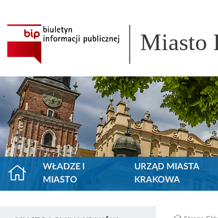
Miasto
WŁADZE I
URZĄD MIASTA
MIASTO
KRAKOWA