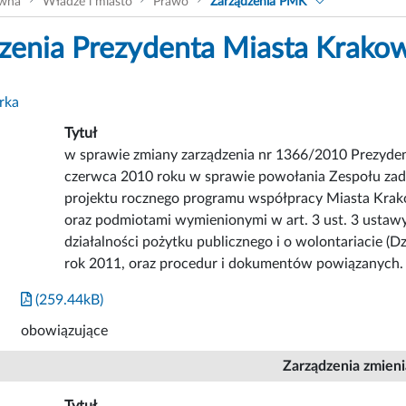
ówna
Władze i miasto
Prawo
Zarządzenia PMK
zenia Prezydenta Miasta Krako
rka
Tytuł
w sprawie zmiany zarządzenia nr 1366/2010 Prezyde
czerwca 2010 roku w sprawie powołania Zespołu za
projektu rocznego programu współpracy Miasta Krak
oraz podmiotami wymienionymi w art. 3 ust. 3 ustawy 
działalności pożytku publicznego i o wolontariacie (Dz
rok 2011, oraz procedur i dokumentów powiązanych.
(259.44kB)
obowiązujące
Zarządzenia zmien
Tytuł