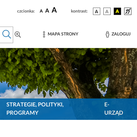
A
A
czcionka:
A
kontrast:
MAPA STRONY
ZALOGUJ
STRATEGIE, POLITYKI,
E-
PROGRAMY
URZĄD