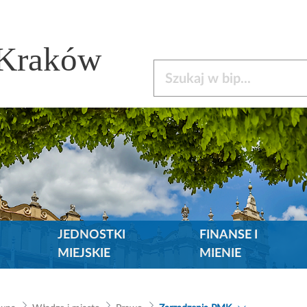
 Kraków
Szukaj w bip
JEDNOSTKI
FINANSE I
MIEJSKIE
MIENIE