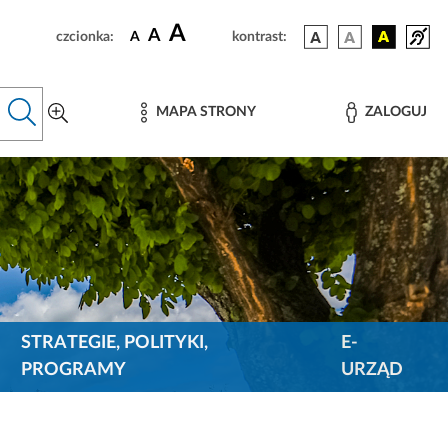
A
A
czcionka:
A
kontrast:
MAPA STRONY
ZALOGUJ
STRATEGIE, POLITYKI,
E-
PROGRAMY
URZĄD