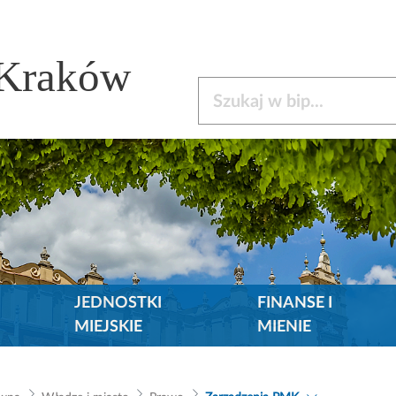
 Kraków
Szukaj w bip
JEDNOSTKI
FINANSE I
MIEJSKIE
MIENIE