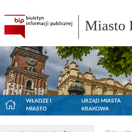
Miasto
WŁADZE I
URZĄD MIASTA
MIASTO
KRAKOWA