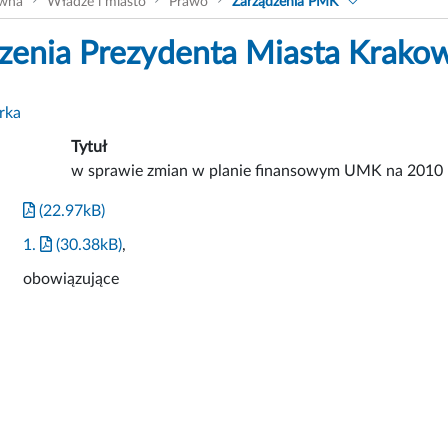
ówna
Władze i miasto
Prawo
Zarządzenia PMK
zenia Prezydenta Miasta Krako
rka
Tytuł
w sprawie zmian w planie finansowym UMK na 2010 
(22.97kB)
1.
(30.38kB)
,
obowiązujące