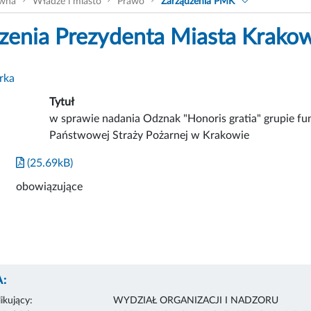
ówna
Władze i miasto
Prawo
Zarządzenia PMK
zenia Prezydenta Miasta Krako
rka
Tytuł
w sprawie nadania Odznak "Honoris gratia" grupie fu
Państwowej Straży Pożarnej w Krakowie
(25.69kB)
obowiązujące
:
ikujący:
WYDZIAŁ ORGANIZACJI I NADZORU