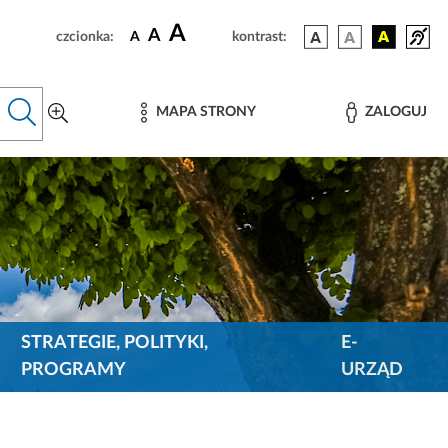
A
A
czcionka:
A
kontrast:
MAPA STRONY
ZALOGUJ
STRATEGIE, POLITYKI,
E-
PROGRAMY
URZĄD