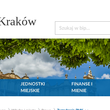
 Kraków
Szukaj w bip
JEDNOSTKI
FINANSE I
MIEJSKIE
MIENIE