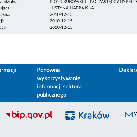
edzialna:
PIOTR BUKOWSKI - P.O. ZASTĘPCY DYREK
ująca:
JUSTYNA HABRAJSKA
enia:
2010-12-15
ji:
2010-12-15
cji:
2010-12-15
ormacji
Ponowne
Deklar
wykorzystywanie
informacji sektora
publicznego
W