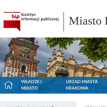
Miasto
WŁADZE I
URZĄD MIASTA
MIASTO
KRAKOWA