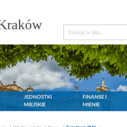
 Kraków
Szukaj w bip
JEDNOSTKI
FINANSE I
MIEJSKIE
MIENIE