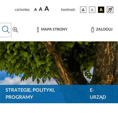
A
A
czcionka:
A
kontrast:
MAPA STRONY
ZALOGUJ
STRATEGIE, POLITYKI,
E-
PROGRAMY
URZĄD