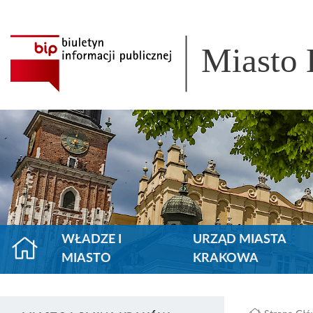
Miasto
WŁADZE I
URZĄD MIASTA
MIASTO
KRAKOWA