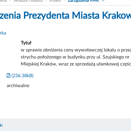
ówna
Władze i miasto
Prawo
Zarządzenia PMK
zenia Prezydenta Miasta Krako
rka
Tytuł
w sprawie obniżenia ceny wywoławczej lokalu o przez
strychu położonego w budynku przy ul. Szujskiego n
Miejskiej Kraków, wraz ze sprzedażą ułamkowej częś
(236.38kB)
archiwalne
: