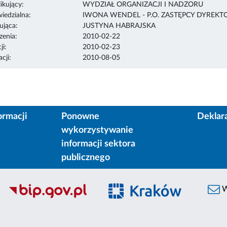
ikujący:
WYDZIAŁ ORGANIZACJI I NADZORU
edzialna:
IWONA WENDEL - P.O. ZASTĘPCY DYREKT
ująca:
JUSTYNA HABRAJSKA
enia:
2010-02-22
ji:
2010-02-23
cji:
2010-08-05
ormacji
Ponowne
Deklar
wykorzystywanie
informacji sektora
publicznego
W