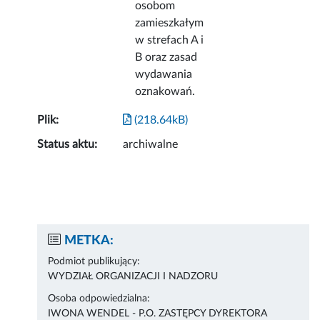
osobom
zamieszkałym
w strefach A i
B oraz zasad
wydawania
oznakowań.
Plik:
(218.64kB)
Status aktu:
archiwalne
METKA:
Podmiot publikujący:
WYDZIAŁ ORGANIZACJI I NADZORU
Osoba odpowiedzialna:
IWONA WENDEL - P.O. ZASTĘPCY DYREKTORA