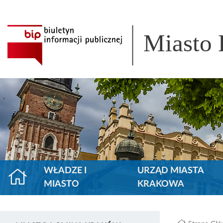
Miasto
WŁADZE I
URZĄD MIASTA
MIASTO
KRAKOWA