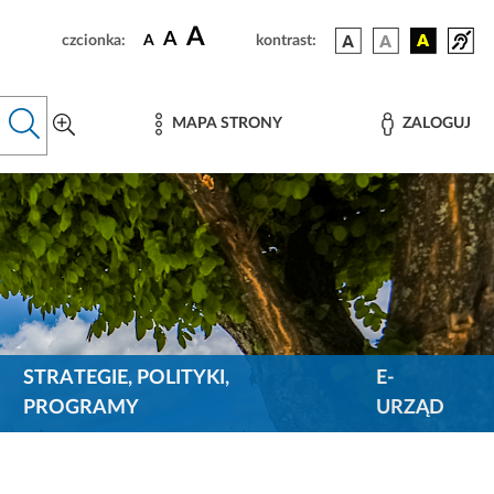
A
A
czcionka:
A
kontrast:
MAPA STRONY
ZALOGUJ
STRATEGIE, POLITYKI,
E-
PROGRAMY
URZĄD