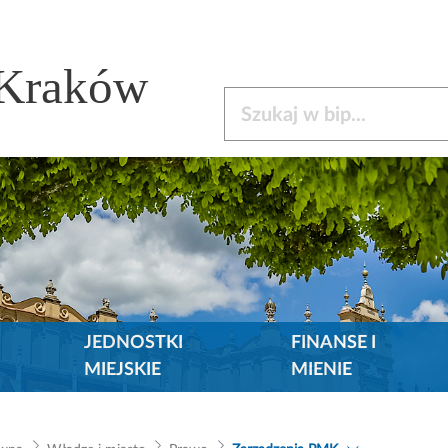
 Kraków
Szukaj w bip
JEDNOSTKI
FINANSE I
MIEJSKIE
MIENIE