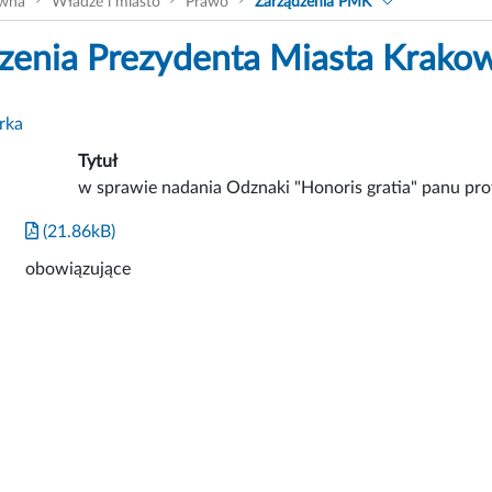
ówna
Władze i miasto
Prawo
Zarządzenia PMK
zenia Prezydenta Miasta Krako
rka
Tytuł
w sprawie nadania Odznaki "Honoris gratia" panu pr
(21.86kB)
obowiązujące