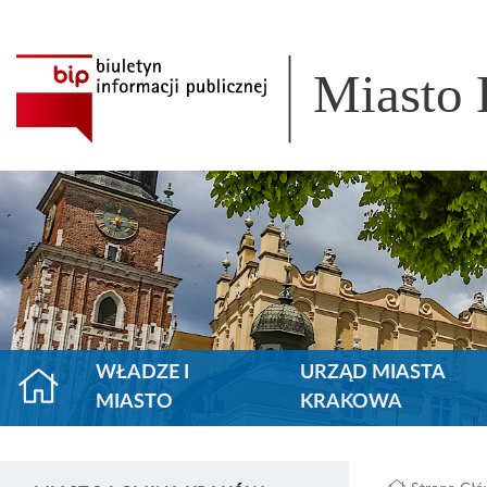
Miasto
WŁADZE I
URZĄD MIASTA
MIASTO
KRAKOWA