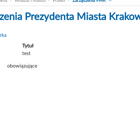
ówna
Władze i miasto
Prawo
Zarządzenia PMK
zenia Prezydenta Miasta Krako
rka
Tytuł
test
obowiązujące