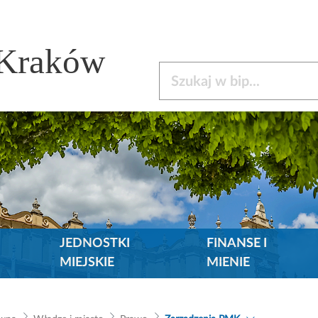
 Kraków
Szukaj w bip
JEDNOSTKI
FINANSE I
MIEJSKIE
MIENIE