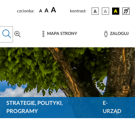
A
A
czcionka:
A
kontrast:
MAPA STRONY
ZALOGUJ
STRATEGIE, POLITYKI,
E-
PROGRAMY
URZĄD