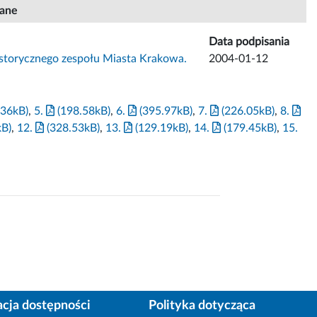
iane
Data podpisania
historycznego zespołu Miasta Krakowa.
2004-01-12
.36kB)
,
5.
(198.58kB)
,
6.
(395.97kB)
,
7.
(226.05kB)
,
8.
kB)
,
12.
(328.53kB)
,
13.
(129.19kB)
,
14.
(179.45kB)
,
15.
acja dostępności
Polityka dotycząca