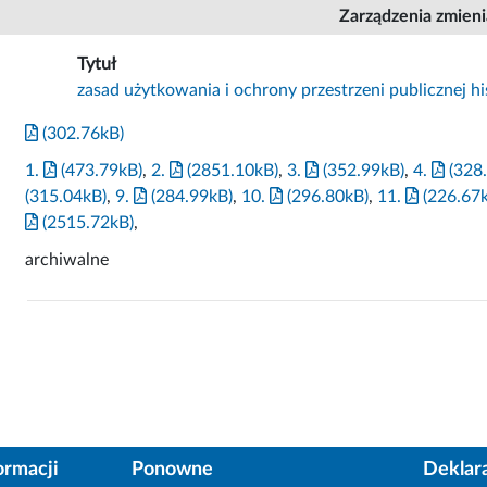
Zarządzenia zmien
Tytuł
zasad użytkowania i ochrony przestrzeni publicznej 
(302.76kB)
1.
(473.79kB)
,
2.
(2851.10kB)
,
3.
(352.99kB)
,
4.
(328
(315.04kB)
,
9.
(284.99kB)
,
10.
(296.80kB)
,
11.
(226.67
(2515.72kB)
,
archiwalne
ormacji
Ponowne
Deklar