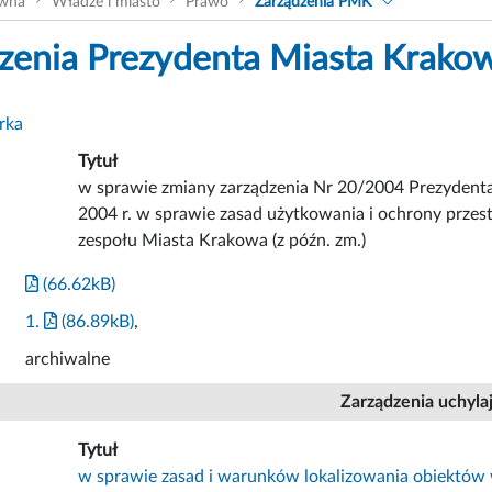
ówna
Władze i miasto
Prawo
Zarządzenia PMK
zenia Prezydenta Miasta Krako
rka
Tytuł
w sprawie zmiany zarządzenia Nr 20/2004 Prezydenta
2004 r. w sprawie zasad użytkowania i ochrony przest
zespołu Miasta Krakowa (z późn. zm.)
(66.62kB)
1.
(86.89kB)
,
archiwalne
Zarządzenia uchyla
Tytuł
w sprawie zasad i warunków lokalizowania obiektów w