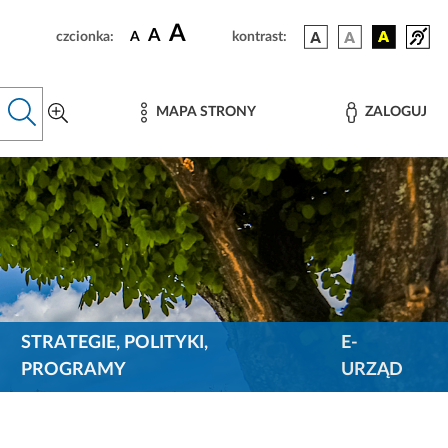
A
A
czcionka:
A
kontrast:
MAPA STRONY
ZALOGUJ
STRATEGIE, POLITYKI,
E-
PROGRAMY
URZĄD