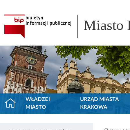
Miasto
WŁADZE I
URZĄD MIASTA
MIASTO
KRAKOWA