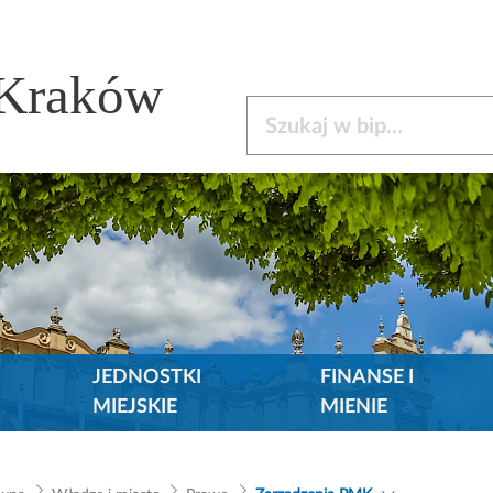
 Kraków
Szukaj w bip
JEDNOSTKI
FINANSE I
MIEJSKIE
MIENIE