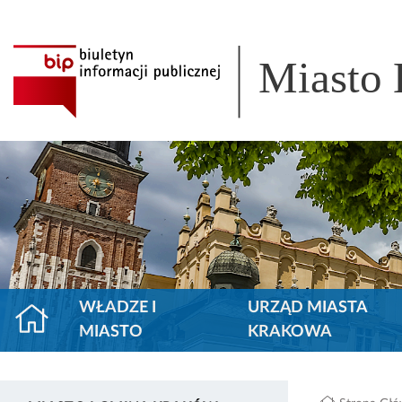
Miasto
WŁADZE I
URZĄD MIASTA
MIASTO
KRAKOWA