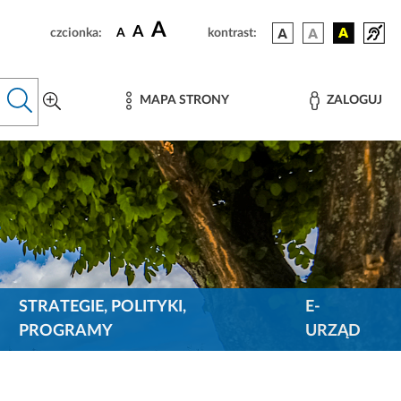
A
A
czcionka:
A
kontrast:
MAPA STRONY
ZALOGUJ
STRATEGIE, POLITYKI,
E-
PROGRAMY
URZĄD