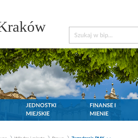
 Kraków
Szukaj w bip
JEDNOSTKI
FINANSE I
MIEJSKIE
MIENIE