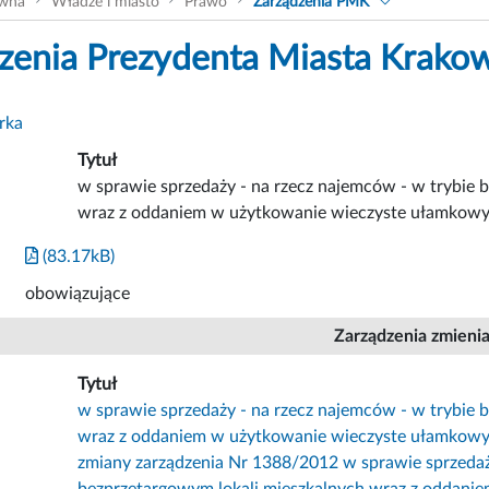
ówna
Władze i miasto
Prawo
Zarządzenia PMK
zenia Prezydenta Miasta Krako
rka
Tytuł
w sprawie sprzedaży - na rzecz najemców - w trybie 
wraz z oddaniem w użytkowanie wieczyste ułamkowy
(83.17kB)
obowiązujące
Zarządzenia zmieni
Tytuł
w sprawie sprzedaży - na rzecz najemców - w trybie 
wraz z oddaniem w użytkowanie wieczyste ułamkowyc
zmiany zarządzenia Nr 1388/2012 w sprawie sprzedaż
bezprzetargowym lokali mieszkalnych wraz z oddani