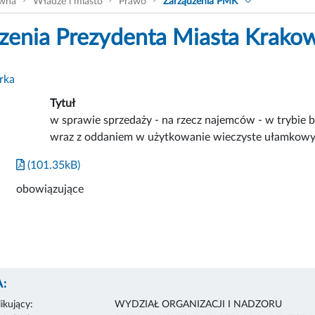
ówna
Władze i miasto
Prawo
Zarządzenia PMK
zenia Prezydenta Miasta Krako
rka
Tytuł
w sprawie sprzedaży - na rzecz najemców - w trybie 
wraz z oddaniem w użytkowanie wieczyste ułamkowy
(101.35kB)
obowiązujące
:
ikujący:
WYDZIAŁ ORGANIZACJI I NADZORU