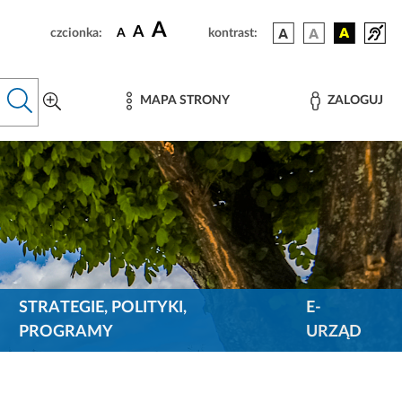
A
A
czcionka:
A
kontrast:
MAPA STRONY
ZALOGUJ
STRATEGIE, POLITYKI,
E-
PROGRAMY
URZĄD