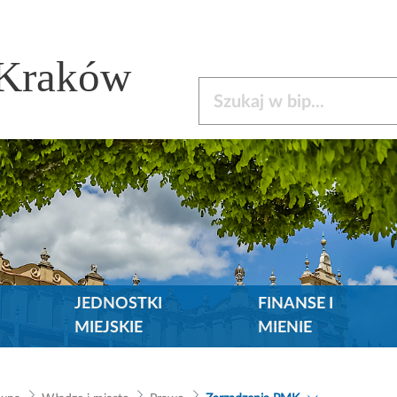
 Kraków
Szukaj w bip
JEDNOSTKI
FINANSE I
MIEJSKIE
MIENIE