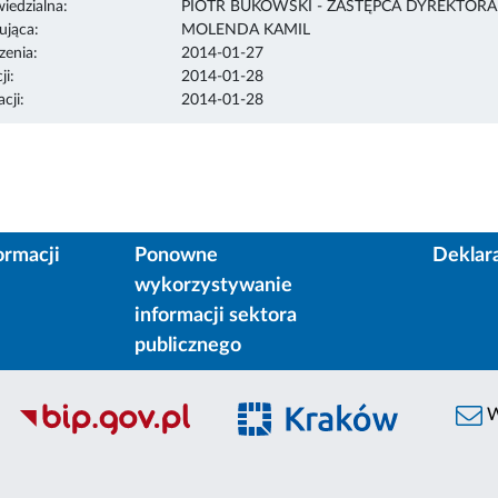
edzialna:
PIOTR BUKOWSKI - ZASTĘPCA DYREKTOR
ująca:
MOLENDA KAMIL
enia:
2014-01-27
ji:
2014-01-28
cji:
2014-01-28
ormacji
Ponowne
Deklar
wykorzystywanie
informacji sektora
publicznego
W