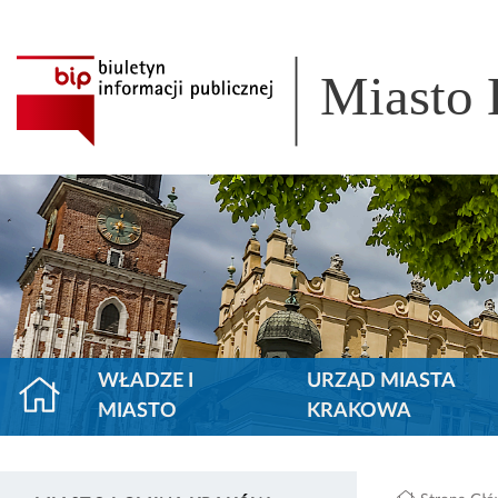
Miasto
WŁADZE I
URZĄD MIASTA
MIASTO
KRAKOWA