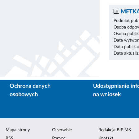
METKA
Podmiot publ
Osoba odpowi
Osoba publik
Data wytworz
Data publikac
Data aktualiza
Ochrona danych
Udostępnianie inf
osobowych
na wniosek
Mapa strony
O serwisie
Redakcja BIP MK
RSS
Pomoc
Kontakt