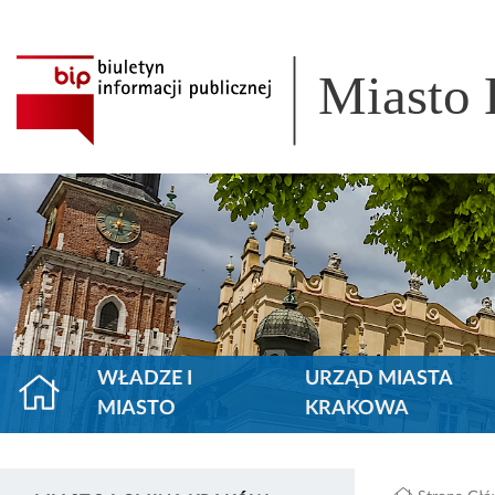
Miasto
WŁADZE I
URZĄD MIASTA
MIASTO
KRAKOWA