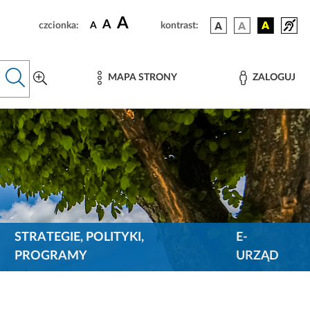
A
A
czcionka:
A
kontrast:
MAPA STRONY
ZALOGUJ
STRATEGIE, POLITYKI,
E-
PROGRAMY
URZĄD