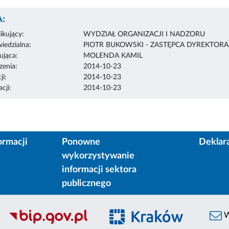
:
ikujący:
WYDZIAŁ ORGANIZACJI I NADZORU
edzialna:
PIOTR BUKOWSKI - ZASTĘPCA DYREKTOR
ująca:
MOLENDA KAMIL
enia:
2014-10-23
ji:
2014-10-23
cji:
2014-10-23
ormacji
Ponowne
Deklar
wykorzystywanie
informacji sektora
publicznego
W