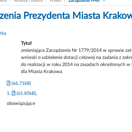
ówna
Władze i miasto
Prawo
Zarządzenia PMK
zenia Prezydenta Miasta Krako
rka
Tytuł
zmieniające Zarządzenie Nr 1779/2014 w sprawie zatw
wnioski o udzielenie dotacji celowej na zadania z z
do realizacji w roku 2014 na zasadach określonych w 
dla Miasta Krakowa
(66.71kB)
1.
(61.85kB)
,
obowiązujące