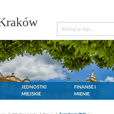
 Kraków
Szukaj w bip
JEDNOSTKI
FINANSE I
MIEJSKIE
MIENIE