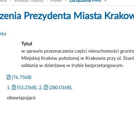
ówna
Władze i miasto
Prawo
Zarządzenia PMK
zenia Prezydenta Miasta Krako
rka
Tytuł
w sprawie przeznaczenia części nieruchomości grun
Miejskiej Kraków położonej w Krakowie przy ul. Sta
oddania w dzierżawę w trybie bezprzetargowym.
(76.75kB)
1.
(53.25kB)
,
2.
(280.01kB)
,
obowiązujące