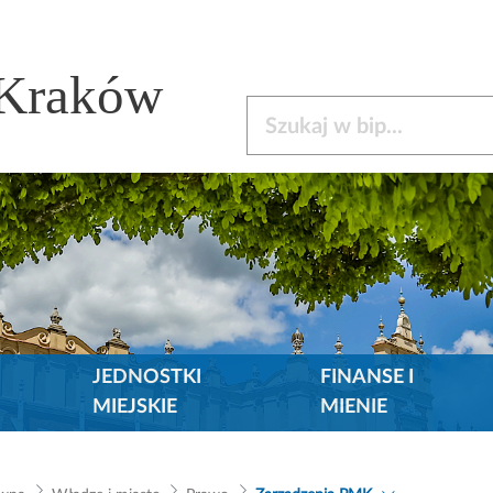
 Kraków
Szukaj w bip
JEDNOSTKI
FINANSE I
MIEJSKIE
MIENIE