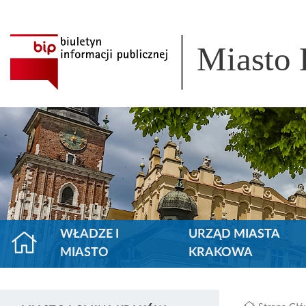
Miasto
WŁADZE I
URZĄD MIASTA
MIASTO
KRAKOWA