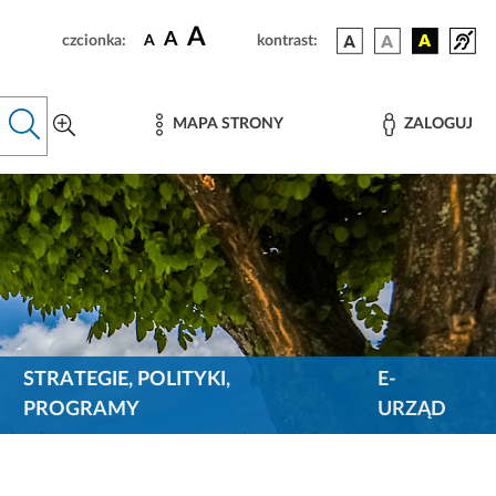
A
A
czcionka:
A
kontrast:
MAPA STRONY
ZALOGUJ
STRATEGIE, POLITYKI,
E-
PROGRAMY
URZĄD