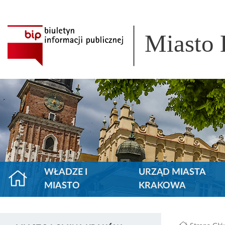
Miasto
WŁADZE I
URZĄD MIASTA
MIASTO
KRAKOWA