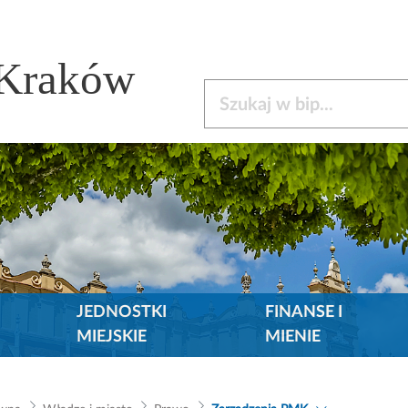
 Kraków
Szukaj w bip
JEDNOSTKI
FINANSE I
MIEJSKIE
MIENIE