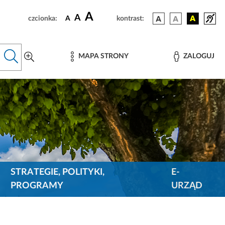
A
A
czcionka:
A
kontrast:
MAPA STRONY
ZALOGUJ
STRATEGIE, POLITYKI,
E-
PROGRAMY
URZĄD