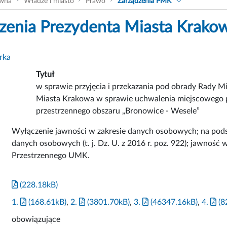
ówna
Władze i miasto
Prawo
Zarządzenia PMK
zenia Prezydenta Miasta Krako
rka
Tytuł
w sprawie przyjęcia i przekazania pod obrady Rady 
Miasta Krakowa w sprawie uchwalenia miejscowego 
przestrzennego obszaru „Bronowice - Wesele”
Wyłączenie jawności w zakresie danych osobowych; na podstaw
danych osobowych (t. j. Dz. U. z 2016 r. poz. 922); jawność
Przestrzennego UMK.
(228.18kB)
1.
(168.61kB)
,
2.
(3801.70kB)
,
3.
(46347.16kB)
,
4.
(8
obowiązujące