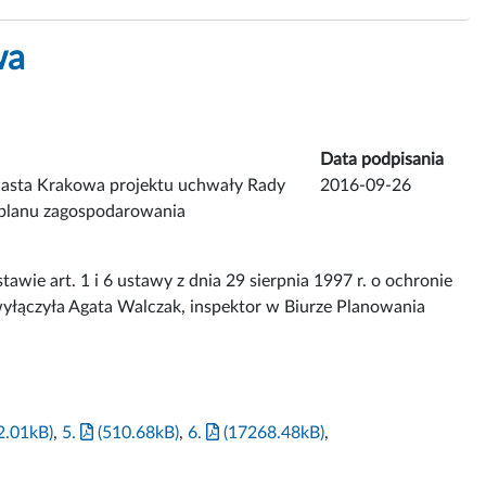
wa
Data podpisania
Miasta Krakowa projektu uchwały Rady
2016-09-26
planu zagospodarowania
ie art. 1 i 6 ustawy z dnia 29 sierpnia 1997 r. o ochronie
 wyłączyła Agata Walczak, inspektor w Biurze Planowania
2.01kB)
,
5.
(510.68kB)
,
6.
(17268.48kB)
,