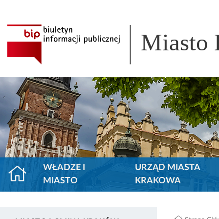
Miasto
WŁADZE I
URZĄD MIASTA
MIASTO
KRAKOWA