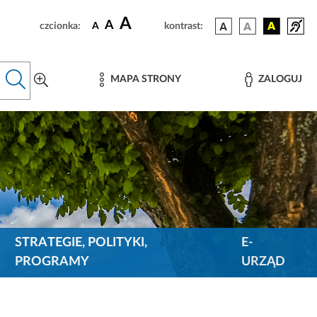
A
A
czcionka:
A
kontrast:
MAPA STRONY
ZALOGUJ
STRATEGIE, POLITYKI,
E-
PROGRAMY
URZĄD