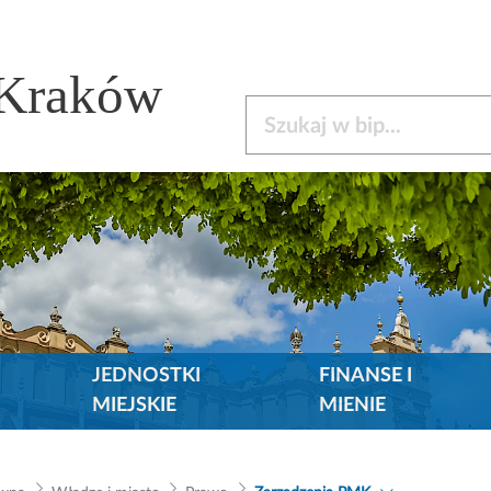
 Kraków
Szukaj w bip
JEDNOSTKI
FINANSE I
MIEJSKIE
MIENIE