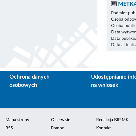
METKA
Podmiot publ
Osoba odpowi
Osoba publik
Data wytworz
Data publikac
Data aktualiza
Ochrona danych
Udostępnianie inf
osobowych
na wniosek
Mapa strony
O serwisie
Redakcja BIP MK
RSS
Pomoc
Kontakt