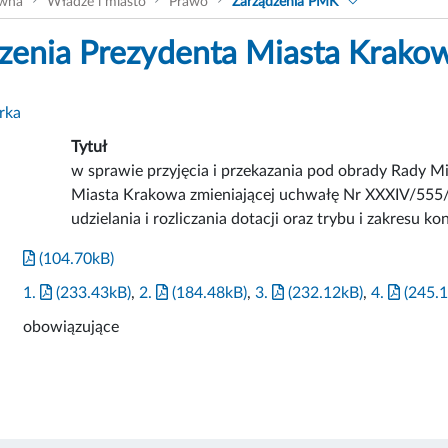
ówna
Władze i miasto
Prawo
Zarządzenia PMK
zenia Prezydenta Miasta Krako
rka
Tytuł
w sprawie przyjęcia i przekazania pod obrady Rady 
Miasta Krakowa zmieniającej uchwałę Nr XXXIV/555/
udzielania i rozliczania dotacji oraz trybu i zakresu kon
(104.70kB)
1.
(233.43kB)
,
2.
(184.48kB)
,
3.
(232.12kB)
,
4.
(245.1
obowiązujące