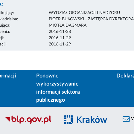
:
ikujący:
WYDZIAŁ ORGANIZACJI I NADZORU
edzialna:
PIOTR BUKOWSKI - ZASTĘPCA DYREKTOR
ująca:
MIOTŁA DAGMARA
enia:
2016-11-28
ji:
2016-11-29
cji:
2016-11-29
ormacji
Ponowne
Deklar
wykorzystywanie
informacji sektora
publicznego
W