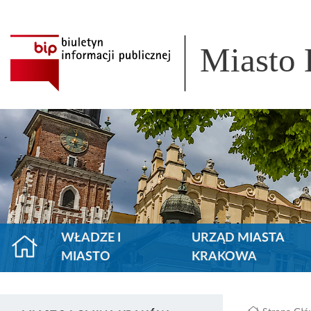
Miasto
WŁADZE I
URZĄD MIASTA
MIASTO
KRAKOWA