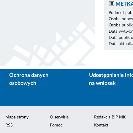
METKA
Podmiot publ
Osoba odpowi
Osoba publik
Data wytworz
Data publikac
Data aktualiza
Ochrona danych
Udostępnianie inf
osobowych
na wniosek
Mapa strony
O serwisie
Redakcja BIP MK
RSS
Pomoc
Kontakt