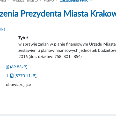
ówna
Władze i miasto
Prawo
Zarządzenia PMK
zenia Prezydenta Miasta Krako
rka
Tytuł
w sprawie zmian w planie finansowym Urzędu Miasta
zestawieniu planów finansowych jednostek budżetow
2016 (dot. działów: 758, 801 i 854).
(69.83kB)
1.
(5770.11kB)
,
obowiązujące