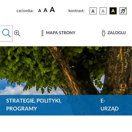
A
A
czcionka:
A
kontrast:
MAPA STRONY
ZALOGUJ
STRATEGIE, POLITYKI,
E-
PROGRAMY
URZĄD