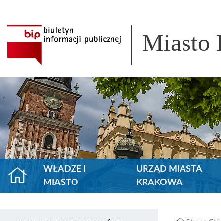
Miasto
WŁADZE I
URZĄD MIASTA
MIASTO
KRAKOWA