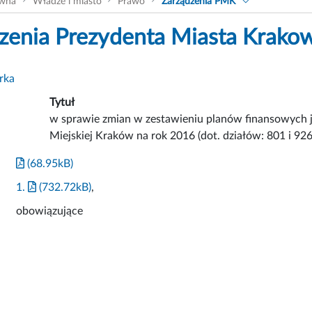
ówna
Władze i miasto
Prawo
Zarządzenia PMK
zenia Prezydenta Miasta Krako
rka
Tytuł
w sprawie zmian w zestawieniu planów finansowych
Miejskiej Kraków na rok 2016 (dot. działów: 801 i 926
(68.95kB)
1.
(732.72kB)
,
obowiązujące