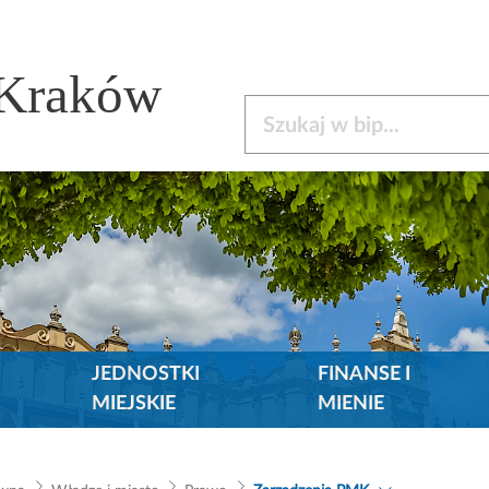
 Kraków
Szukaj w bip
JEDNOSTKI
FINANSE I
MIEJSKIE
MIENIE