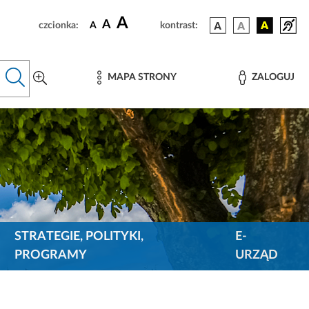
A
A
czcionka:
A
kontrast:
MAPA STRONY
ZALOGUJ
STRATEGIE, POLITYKI,
E-
PROGRAMY
URZĄD