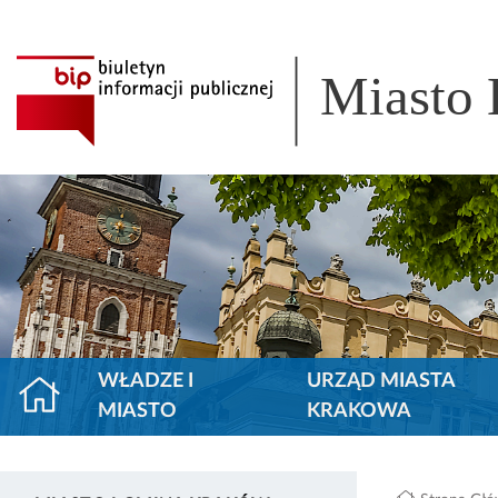
Miasto
WŁADZE I
URZĄD MIASTA
MIASTO
KRAKOWA