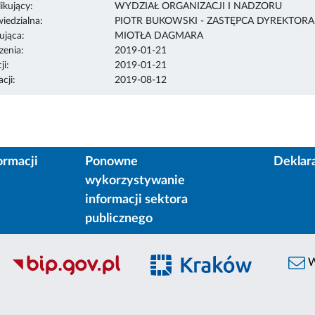
ikujący:
WYDZIAŁ ORGANIZACJI I NADZORU
edzialna:
PIOTR BUKOWSKI - ZASTĘPCA DYREKTOR
ująca:
MIOTŁA DAGMARA
enia:
2019-01-21
ji:
2019-01-21
cji:
2019-08-12
ormacji
Ponowne
Deklar
wykorzystywanie
informacji sektora
publicznego
W