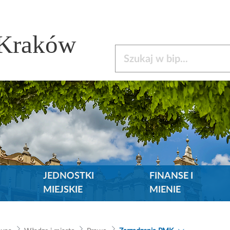
 Kraków
Szukaj w bip
JEDNOSTKI
FINANSE I
MIEJSKIE
MIENIE