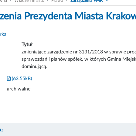
ówna
Władze i miasto
Prawo
Zarządzenia PMK
zenia Prezydenta Miasta Krako
rka
Tytuł
zmieniające zarządzenie nr 3131/2018 w sprawie pr
sprawozdań i planów spółek, w których Gmina Miejs
dominującą.
(63.55kB)
archiwalne
: