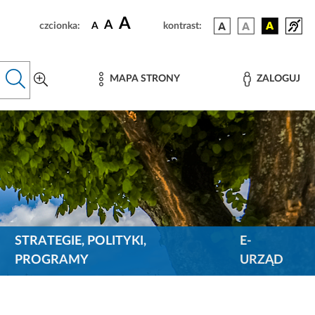
A
A
czcionka:
A
kontrast:
MAPA STRONY
ZALOGUJ
STRATEGIE, POLITYKI,
E-
PROGRAMY
URZĄD