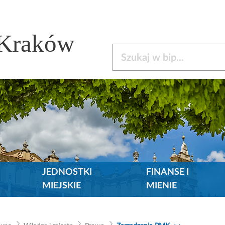
 Kraków
Szukaj w bip
JEDNOSTKI
FINANSE I
MIEJSKIE
MIENIE