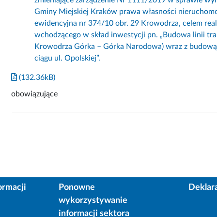
Gminy Miejskiej Kraków prawa własności nieruchomoś
ewidencyjna nr 374/10 obr. 29 Krowodrza, celem rea
wchodzącego w skład inwestycji pn. „Budowa linii tra
Krowodrza Górka – Górka Narodowa) wraz z budow
ciągu ul. Opolskiej”.
(132.36kB)
obowiązujące
ormacji
Ponowne
Deklar
wykorzystywanie
informacji sektora