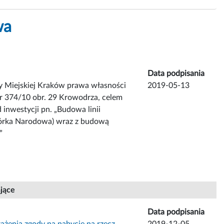
wa
Data podpisania
y Miejskiej Kraków prawa własności
2019-05-13
nr 374/10 obr. 29 Krowodrza, celem
inwestycji pn. „Budowa linii
Górka Narodowa) wraz z budową
”
ające
Data podpisania
ażenia zgody na nabycie na rzecz
2019-12-05