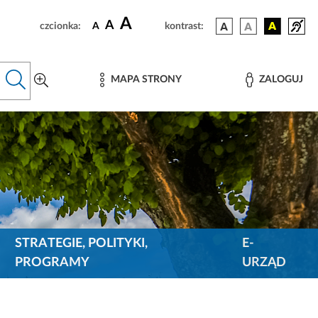
A
A
czcionka:
A
kontrast:
MAPA STRONY
ZALOGUJ
STRATEGIE, POLITYKI,
E-
PROGRAMY
URZĄD