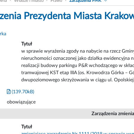
ówna
Władze i miasto
Prawo
Zarządzenia PMK
zenia Prezydenta Miasta Krako
rka
Tytuł
w sprawie wyrażenia zgody na nabycie na rzecz Gmin
nieruchomości oznaczonej jako działka ewidencyjna 
realizacji budowy parkingu P&R wchodzącego w skład 
tramwajowej KST etap IIIA (os. Krowodrza Górka – 
dwupoziomowego skrzyżowania w ciągu ul. Opolskiej
(139.70kB)
obowiązujące
Zarządzenia zmieni
Tytuł
zmieniające zarządzenie Nr 1111/2019 w sprawie wyr