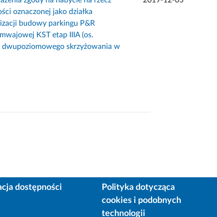
ci oznaczonej jako działka
lizacji budowy parkingu P&R
mwajowej KST etap IIIA (os.
ą dwupoziomowego skrzyżowania w
acja dostępności
Polityka dotycząca
cookies i podobnych
technologii