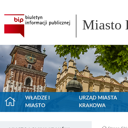
Miasto
WŁADZE I
URZĄD MIASTA
MIASTO
KRAKOWA