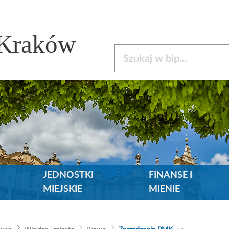
 Kraków
Szukaj w bip
JEDNOSTKI
FINANSE I
MIEJSKIE
MIENIE