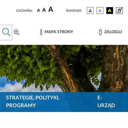
A
A
czcionka:
A
kontrast:
MAPA STRONY
ZALOGUJ
STRATEGIE, POLITYKI,
E-
PROGRAMY
URZĄD