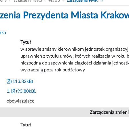
ówna
Władze i miasto
Prawo
Zarządzenia PMK
zenia Prezydenta Miasta Krako
rka
Tytuł
w sprawie zmiany kierownikom jednostek organizacy
uprawnień z tytułu umów, których realizacja w roku 
niezbędna do zapewnienia ciągłości działania jednostk
wykraczają poza rok budżetowy
(113.82kB)
1.
(93.80kB)
,
obowiązujące
Zarządzenia zmien
Tytuł