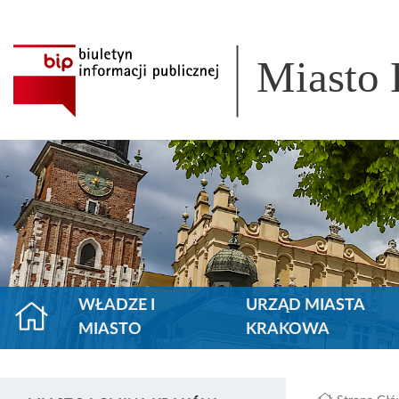
Miasto
WŁADZE I
URZĄD MIASTA
MIASTO
KRAKOWA