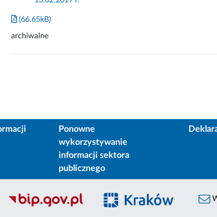
(66.65kB)
archiwalne
ormacji
Ponowne
Deklar
wykorzystywanie
informacji sektora
publicznego
W