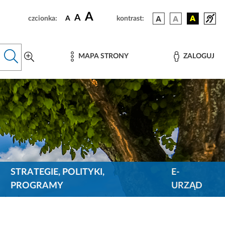
A
A
czcionka:
A
kontrast:
MAPA STRONY
ZALOGUJ
STRATEGIE, POLITYKI,
E-
PROGRAMY
URZĄD