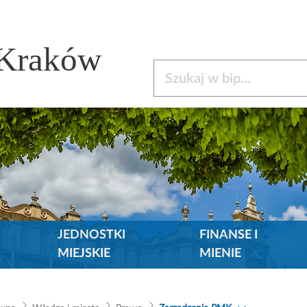
 Kraków
Szukaj w bip
JEDNOSTKI
FINANSE I
MIEJSKIE
MIENIE