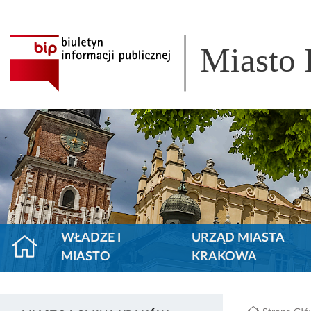
Miasto
WŁADZE I
URZĄD MIASTA
MIASTO
KRAKOWA