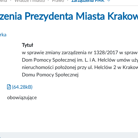
ówna
Władze i miasto
Prawo
Zarządzenia PMK
zenia Prezydenta Miasta Krako
rka
Tytuł
w sprawie zmiany zarządzenia nr 1328/2017 w sprawi
Dom Pomocy Społecznej im. L. i A. Helclów umów uży
nieruchomości położonej przy ul. Helclów 2 w Krakow
Domu Pomocy Społecznej
(64.28kB)
obowiązujące