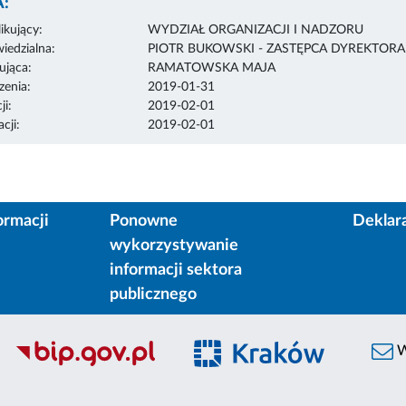
:
ikujący:
WYDZIAŁ ORGANIZACJI I NADZORU
edzialna:
PIOTR BUKOWSKI - ZASTĘPCA DYREKTOR
ująca:
RAMATOWSKA MAJA
enia:
2019-01-31
ji:
2019-02-01
cji:
2019-02-01
ormacji
Ponowne
Deklar
wykorzystywanie
informacji sektora
publicznego
W