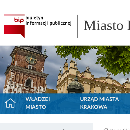
Miasto
WŁADZE I
URZĄD MIASTA
MIASTO
KRAKOWA