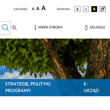
A
A
czcionka:
A
kontrast:
MAPA STRONY
ZALOGUJ
STRATEGIE, POLITYKI,
E-
PROGRAMY
URZĄD