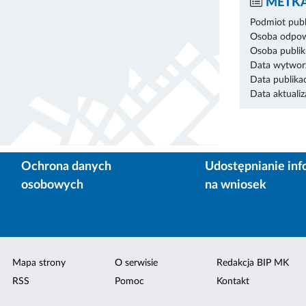
METKA
Podmiot publ
Osoba odpowi
Osoba publik
Data wytworz
Data publikac
Data aktualiza
Ochrona danych
Udostępnianie inf
osobowych
na wniosek
Mapa strony
O serwisie
Redakcja BIP MK
RSS
Pomoc
Kontakt