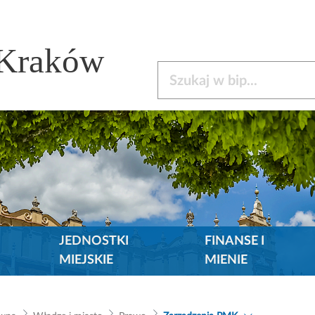
 Kraków
Szukaj w bip
JEDNOSTKI
FINANSE I
MIEJSKIE
MIENIE