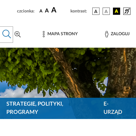
A
A
czcionka:
A
kontrast:
MAPA STRONY
ZALOGUJ
STRATEGIE, POLITYKI,
E-
PROGRAMY
URZĄD