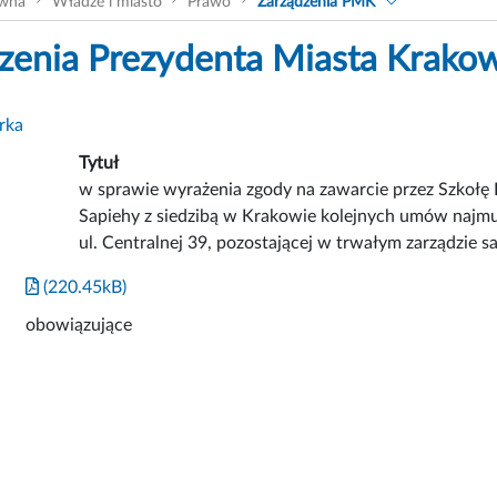
ówna
Władze i miasto
Prawo
Zarządzenia PMK
zenia Prezydenta Miasta Krako
rka
Tytuł
w sprawie wyrażenia zgody na zawarcie przez Szkołę 
Sapiehy z siedzibą w Krakowie kolejnych umów najmu
ul. Centralnej 39, pozostającej w trwałym zarządzie
(220.45kB)
obowiązujące