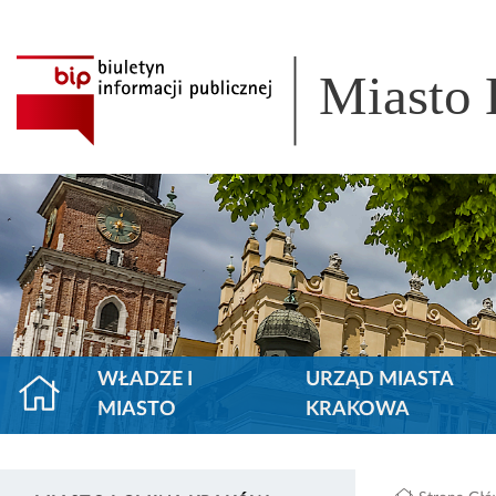
Miasto
WŁADZE I
URZĄD MIASTA
MIASTO
KRAKOWA