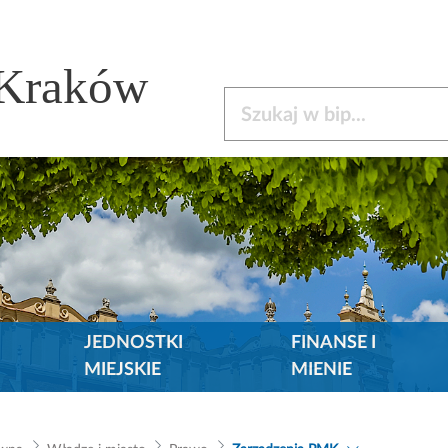
 Kraków
Szukaj w bip
JEDNOSTKI
FINANSE I
MIEJSKIE
MIENIE