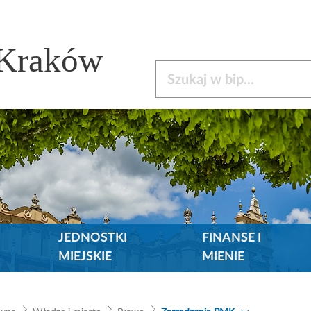
 Kraków
Szukaj w bip
JEDNOSTKI
FINANSE I
MIEJSKIE
MIENIE