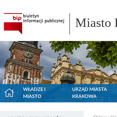
Miasto
WŁADZE I
URZĄD MIASTA
MIASTO
KRAKOWA