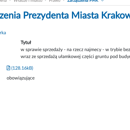
ówna
Władze i miasto
Prawo
Zarządzenia PMK
zenia Prezydenta Miasta Krako
rka
Tytuł
w sprawie sprzedaży - na rzecz najmecy - w trybie b
wraz ze sprzedażą ułamkowej części gruntu pod bud
(128.16kB)
obowiązujące