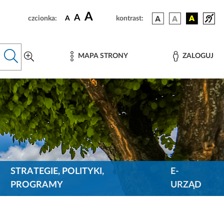
A
A
czcionka:
A
kontrast:
MAPA STRONY
ZALOGUJ
STRATEGIE, POLITYKI,
E-
PROGRAMY
URZĄD