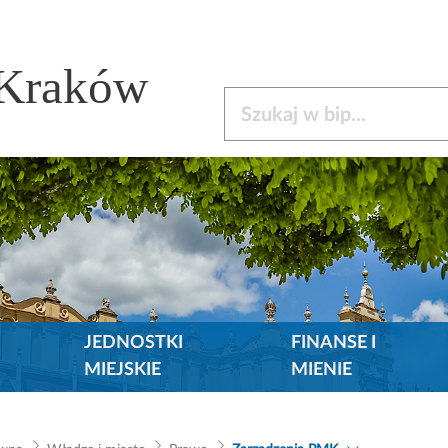
 Kraków
Szukaj w bip
JEDNOSTKI
FINANSE I
MIEJSKIE
MIENIE