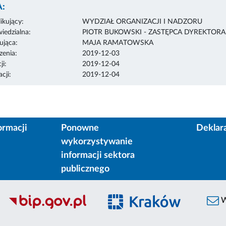
:
ikujący:
WYDZIAŁ ORGANIZACJI I NADZORU
edzialna:
PIOTR BUKOWSKI - ZASTĘPCA DYREKTOR
ująca:
MAJA RAMATOWSKA
enia:
2019-12-03
ji:
2019-12-04
cji:
2019-12-04
ormacji
Ponowne
Deklar
wykorzystywanie
informacji sektora
publicznego
W