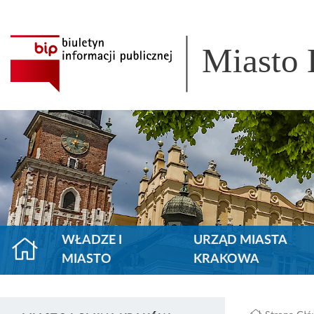
Miasto
WŁADZE I
URZĄD MIASTA
MIASTO
KRAKOWA