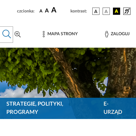
A
A
czcionka:
A
kontrast:
MAPA STRONY
ZALOGUJ
STRATEGIE, POLITYKI,
E-
PROGRAMY
URZĄD