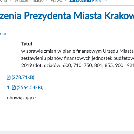
ówna
Władze i miasto
Prawo
Zarządzenia PMK
zenia Prezydenta Miasta Krako
rka
Tytuł
w sprawie zmian w planie finansowym Urzędu Miasta
zestawieniu planów finansowych jednostek budżetow
2019 (dot. działów: 600, 710, 750, 801, 855, 900 i 921
(278.71kB)
1.
(2564.54kB)
,
obowiązujące