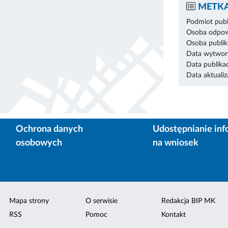
METKA
Podmiot publ
Osoba odpowi
Osoba publik
Data wytworz
Data publikac
Data aktualiza
Ochrona danych
Udostępnianie inf
osobowych
na wniosek
Mapa strony
O serwisie
Redakcja BIP MK
RSS
Pomoc
Kontakt