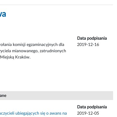
wa
Data podpisania
ołania komisji egzaminacyjnych dla
2019-12-16
czyciela mianowanego, zatrudnionych
 Miejską Kraków.
iane
Data podpisania
czycieli ubiegających się o awans na
2019-12-05