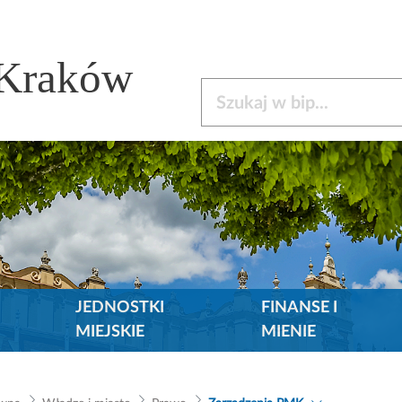
 Kraków
Szukaj w bip
JEDNOSTKI
FINANSE I
MIEJSKIE
MIENIE