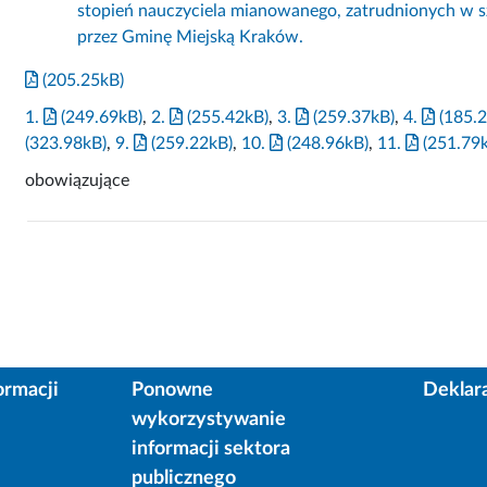
stopień nauczyciela mianowanego, zatrudnionych w 
przez Gminę Miejską Kraków.
(205.25kB)
1.
(249.69kB)
,
2.
(255.42kB)
,
3.
(259.37kB)
,
4.
(185.2
(323.98kB)
,
9.
(259.22kB)
,
10.
(248.96kB)
,
11.
(251.79
obowiązujące
ormacji
Ponowne
Deklar
wykorzystywanie
informacji sektora
publicznego