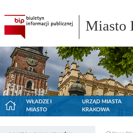
Miasto
WŁADZE I
URZĄD MIASTA
MIASTO
KRAKOWA