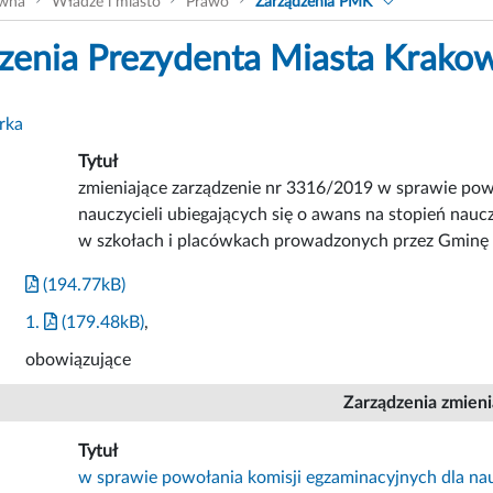
ówna
Władze i miasto
Prawo
Zarządzenia PMK
zenia Prezydenta Miasta Krako
rka
Tytuł
zmieniające zarządzenie nr 3316/2019 w sprawie pow
nauczycieli ubiegających się o awans na stopień nau
w szkołach i placówkach prowadzonych przez Gminę
(194.77kB)
1.
(179.48kB)
,
obowiązujące
Zarządzenia zmien
Tytuł
w sprawie powołania komisji egzaminacyjnych dla nau