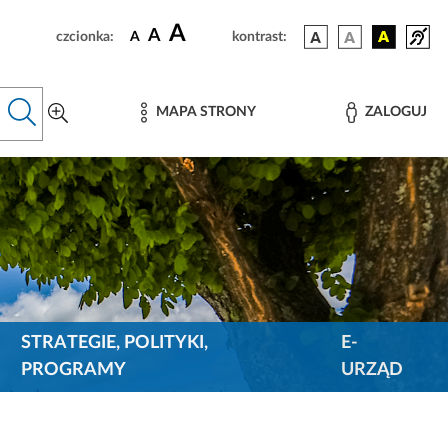
A
A
czcionka:
A
kontrast:
MAPA STRONY
ZALOGUJ
STRATEGIE, POLITYKI,
E-
PROGRAMY
URZĄD