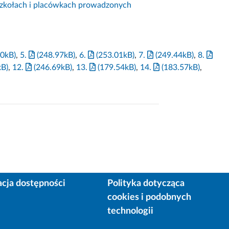
szkołach i placówkach prowadzonych
0kB)
,
5.
(248.97kB)
,
6.
(253.01kB)
,
7.
(249.44kB)
,
8.
kB)
,
12.
(246.69kB)
,
13.
(179.54kB)
,
14.
(183.57kB)
,
acja dostępności
Polityka dotycząca
cookies i podobnych
technologii