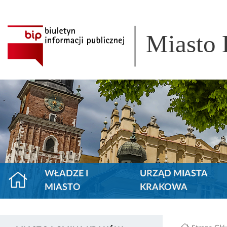
Miasto
WŁADZE I
URZĄD MIASTA
MIASTO
KRAKOWA