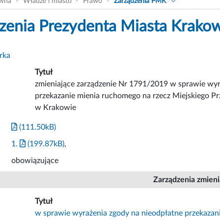
ówna
Władze i miasto
Prawo
Zarządzenia PMK
zenia Prezydenta Miasta Krako
rka
Tytuł
zmieniające zarządzenie Nr 1791/2019 w sprawie wyr
przekazanie mienia ruchomego na rzecz Miejskiego Pr
w Krakowie
(111.50kB)
1.
(199.87kB)
,
obowiązujące
Zarządzenia zmien
Tytuł
w sprawie wyrażenia zgody na nieodpłatne przekazan