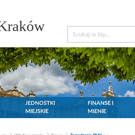
 Kraków
Szukaj w bip
JEDNOSTKI
FINANSE I
MIEJSKIE
MIENIE