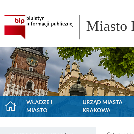
Miasto
WŁADZE I
URZĄD MIASTA
MIASTO
KRAKOWA