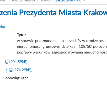
ówna
Władze i miasto
Prawo
Zarządzenia PMK
zenia Prezydenta Miasta Krako
rka
Tytuł
w sprawie przeznaczenia do sprzedaży w drodze bez
nieruchomości gruntowej (działka nr 108/50) położone
poprawy warunków zagospodarowania nieruchomości 
(204.59kB)
1.
(274.29kB)
,
obowiązujące