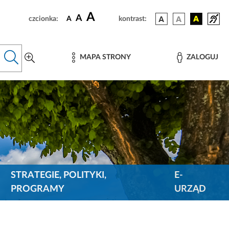
A
A
czcionka:
A
kontrast:
MAPA STRONY
ZALOGUJ
STRATEGIE, POLITYKI,
E-
PROGRAMY
URZĄD