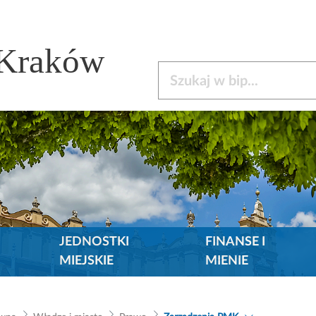
 Kraków
Szukaj w bip
JEDNOSTKI
FINANSE I
MIEJSKIE
MIENIE