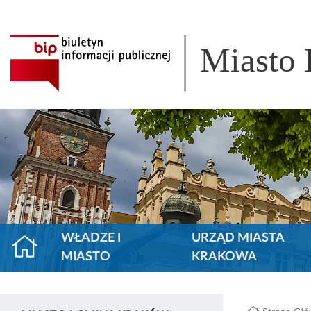
Miasto
WŁADZE I
URZĄD MIASTA
MIASTO
KRAKOWA