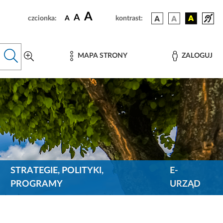
A
A
czcionka:
A
kontrast:
MAPA STRONY
ZALOGUJ
STRATEGIE, POLITYKI,
E-
PROGRAMY
URZĄD