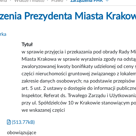
ówna
Władze i miasto
Prawo
Zarządzenia PMK
zenia Prezydenta Miasta Krako
rka
Tytuł
w sprawie przyjęcia i przekazania pod obrady Rady 
Miasta Krakowa w sprawie wyrażenia zgody na odstąp
zwaloryzowanej kwoty bonifikaty udzielonej od ceny
części nieruchomości gruntowej związanego z lokale
zakresie danych osobowych; na podstawie przepisów
art. 5 ust. 2 ustawy o dostępie do informacji publicz
Inspektor, Referat ds. Trwałego Zarządu i Użytkowan
przy ul. Spółdzielców 10 w Krakowie stanowiącym 
we wskazanej części
(513.77kB)
obowiązujące