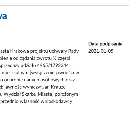
wa
Data podpisania
Miasta Krakowa projektu uchwały Rady
2021-01-05
ienie od żądania zwrotu ½ części
 sprzedaży udziału 4965/1792344
m mieszkalnym [wyłączenie jawności w
 o ochronie danych osobowych oraz
nej; jawność wyłączył Jan Krauze
ia, Wydział Skarbu Miasta] położonym
poprzednio własność wnioskodawcy