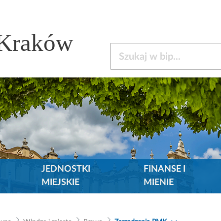
 Kraków
Szukaj w bip
JEDNOSTKI
FINANSE I
MIEJSKIE
MIENIE