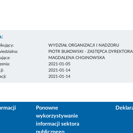
:
ikujący:
WYDZIAŁ ORGANIZACJI I NADZORU
edzialna:
PIOTR BUKOWSKI - ZASTĘPCA DYREKTOR
ująca:
MAGDALENA CHOJNOWSKA
enia:
2021-01-05
ji:
2021-01-14
cji:
2021-01-14
ormacji
Ponowne
Deklar
wykorzystywanie
informacji sektora
publicznego