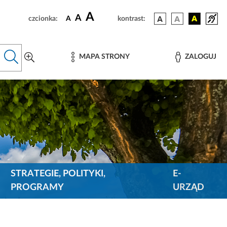
A
A
czcionka:
A
kontrast:
MAPA STRONY
ZALOGUJ
STRATEGIE, POLITYKI,
E-
PROGRAMY
URZĄD