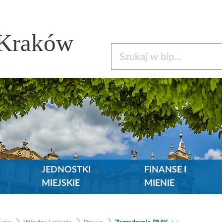
 Kraków
Szukaj w bip
JEDNOSTKI
FINANSE I
MIEJSKIE
MIENIE