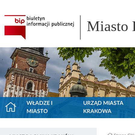
Miasto
WŁADZE I
URZĄD MIASTA
MIASTO
KRAKOWA