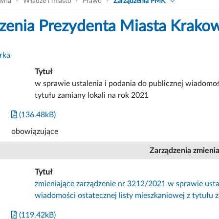
ówna
Władze i miasto
Prawo
Zarządzenia PMK
zenia Prezydenta Miasta Krako
rka
Tytuł
w sprawie ustalenia i podania do publicznej wiadomoś
tytułu zamiany lokali na rok 2021
(136.48kB)
obowiązujące
Zarządzenia zmieni
Tytuł
zmieniające zarządzenie nr 3212/2021 w sprawie ustal
wiadomości ostatecznej listy mieszkaniowej z tytułu 
(119.42kB)