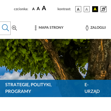
A
A
czcionka:
A
kontrast:
MAPA STRONY
ZALOGUJ
STRATEGIE, POLITYKI,
E-
PROGRAMY
URZĄD