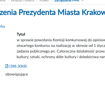
ówna
Władze i miasto
Prawo
Zarządzenia PMK
zenia Prezydenta Miasta Krako
rka
Tytuł
w sprawie powołania Komisji konkursowej do opinio
otwartego konkursu na realizację w okresie od 1 stycz
zadania publicznego pn. Całoroczna działalność prow
kultury, sztuki, ochrony dóbr kultury i dziedzictwa 
(388.30kB)
obowiązujące