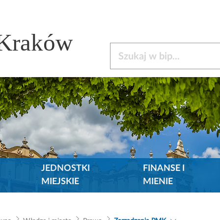
 Kraków
Szukaj w bip
JEDNOSTKI
FINANSE I
MIEJSKIE
MIENIE