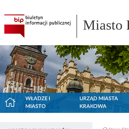
Miasto
WŁADZE I
URZĄD MIASTA
MIASTO
KRAKOWA