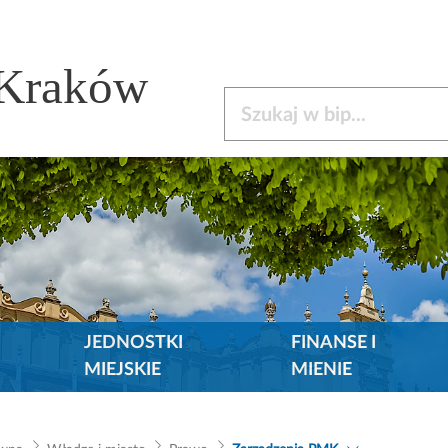
 Kraków
Szukaj w bip
JEDNOSTKI
FINANSE I
MIEJSKIE
MIENIE