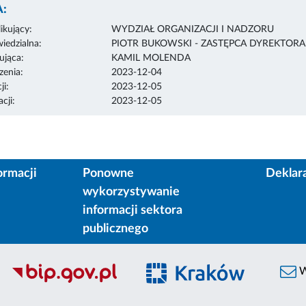
:
ikujący:
WYDZIAŁ ORGANIZACJI I NADZORU
edzialna:
PIOTR BUKOWSKI - ZASTĘPCA DYREKTOR
ująca:
KAMIL MOLENDA
enia:
2023-12-04
ji:
2023-12-05
cji:
2023-12-05
ormacji
Ponowne
Deklar
wykorzystywanie
informacji sektora
publicznego
W