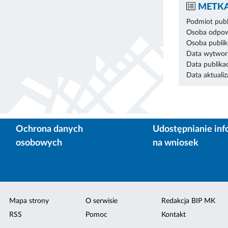
METKA
Podmiot publ
Osoba odpowi
Osoba publik
Data wytworz
Data publikac
Data aktualiza
Ochrona danych
Udostępnianie inf
osobowych
na wniosek
Mapa strony
O serwisie
Redakcja BIP MK
RSS
Pomoc
Kontakt