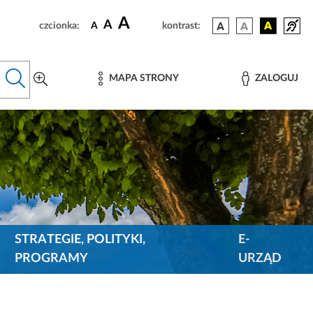
A
A
czcionka:
A
kontrast:
MAPA STRONY
ZALOGUJ
STRATEGIE, POLITYKI,
E-
PROGRAMY
URZĄD