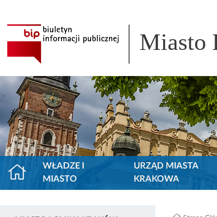
Miasto
WŁADZE I
URZĄD MIASTA
MIASTO
KRAKOWA