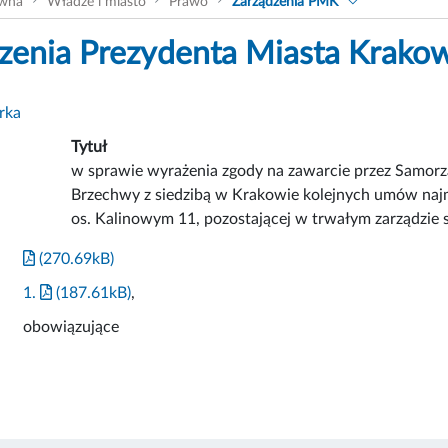
ówna
Władze i miasto
Prawo
Zarządzenia PMK
zenia Prezydenta Miasta Krako
rka
Tytuł
w sprawie wyrażenia zgody na zawarcie przez Samorz
Brzechwy z siedzibą w Krakowie kolejnych umów naj
os. Kalinowym 11, pozostającej w trwałym zarządzie
(270.69kB)
1.
(187.61kB)
,
obowiązujące