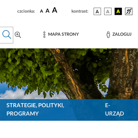
A
A
czcionka:
A
kontrast:
MAPA STRONY
ZALOGUJ
STRATEGIE, POLITYKI,
E-
PROGRAMY
URZĄD