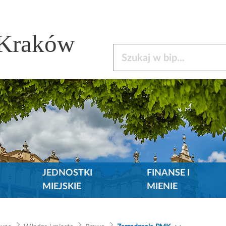
 Kraków
Szukaj w bip
JEDNOSTKI
FINANSE I
MIEJSKIE
MIENIE