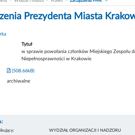
ówna
Władze i miasto
Prawo
Zarządzenia PMK
zenia Prezydenta Miasta Krako
rka
Tytuł
w sprawie powołania członków Miejskiego Zespołu d
Niepełnosprawności w Krakowie
(508.66kB)
archiwalne
:
ikujący:
WYDZIAŁ ORGANIZACJI I NADZORU