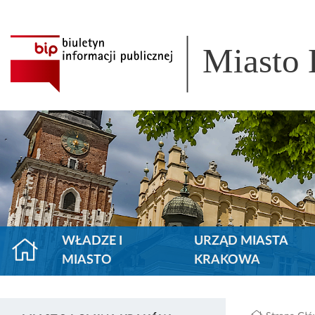
Miasto
WŁADZE I
URZĄD MIASTA
MIASTO
KRAKOWA