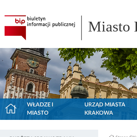
Miasto
WŁADZE I
URZĄD MIASTA
MIASTO
KRAKOWA