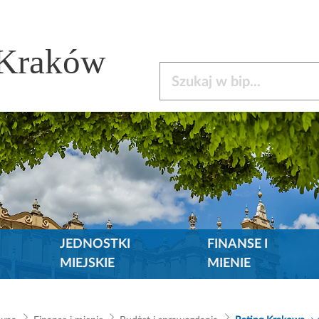
 Kraków
Szukaj w bip
JEDNOSTKI
FINANSE I
MIEJSKIE
MIENIE