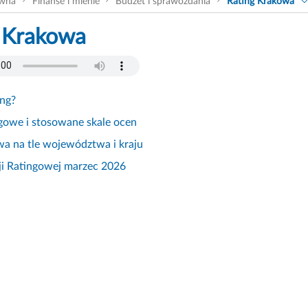
ówna
Finanse i mienie
Budżet i sprawozdania
Rating Krakowa
 Krakowa
ing?
gowe i stosowane skale ocen
a na tle województwa i kraju
ji Ratingowej marzec 2026