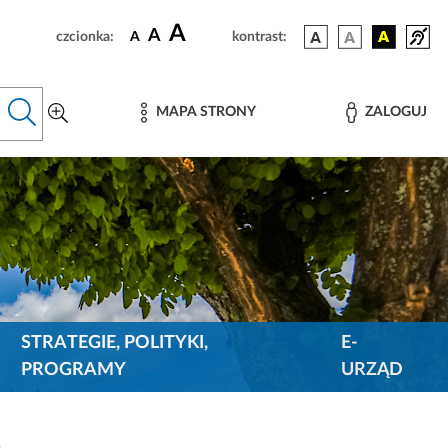
A
A
czcionka:
A
kontrast:
MAPA STRONY
ZALOGUJ
STRATEGIE, POLITYKI,
E-
PROGRAMY
URZĄD