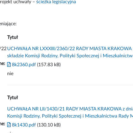
rojekt uchwały –
ścieżka legislacyjna
niające:
Tytuł
/22
UCHWAŁA NR LXXXIII/2360/22 RADY MIASTA KRAKOWA z dni
składzie Komisji Rodziny, Polityki Społecznej i Mieszkalnic
ne:
8k2360.pdf
(157.83 kB)
nie
Tytuł
UCHWAŁA NR LII/1430/21 RADY MIASTA KRAKOWA z dnia 27 
Komisji Rodziny, Polityki Społecznej i Mieszkalnictwa Rady
ne:
8k1430.pdf
(130.10 kB)