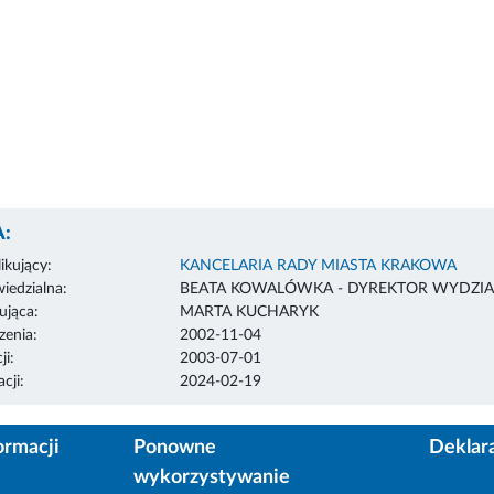
:
ikujący:
KANCELARIA RADY MIASTA KRAKOWA
edzialna:
BEATA KOWALÓWKA - DYREKTOR WYDZIA
ująca:
MARTA KUCHARYK
enia:
2002-11-04
ji:
2003-07-01
cji:
2024-02-19
ormacji
Ponowne
Deklar
wykorzystywanie