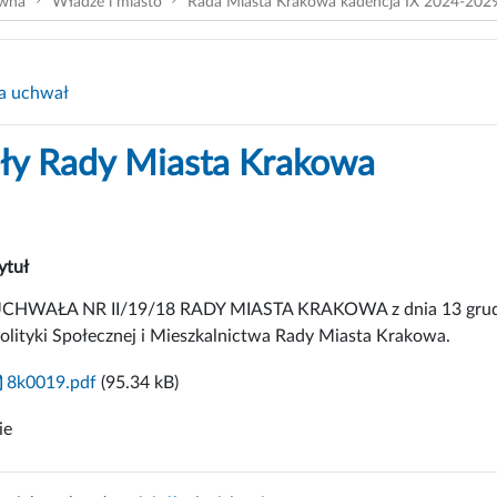
ówna
Władze i miasto
Rada Miasta Krakowa kadencja IX 2024-202
a uchwał
y Rady Miasta Krakowa
ytuł
CHWAŁA NR II/19/18 RADY MIASTA KRAKOWA z dnia 13 grudnia
olityki Społecznej i Mieszkalnictwa Rady Miasta Krakowa.
8k0019.pdf
(95.34 kB)
ie