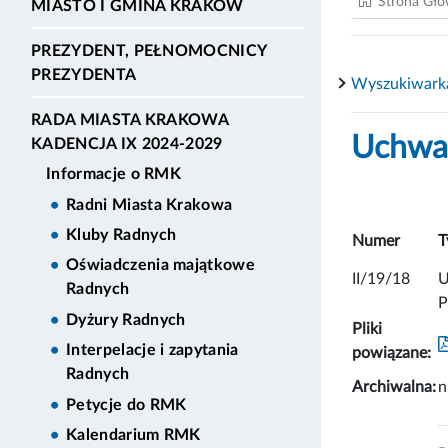
Strona Gł
MIASTO I GMINA KRAKÓW
PREZYDENT, PEŁNOMOCNICY
PREZYDENTA
Wyszukiwark
RADA MIASTA KRAKOWA
Uchwał
KADENCJA IX 2024-2029
Informacje o RMK
Radni Miasta Krakowa
Kluby Radnych
Numer
T
Oświadczenia majątkowe
II/19/18
U
Radnych
P
Dyżury Radnych
Pliki
Interpelacje i zapytania
powiązane:
Radnych
Archiwalna:
n
Petycje do RMK
Kalendarium RMK