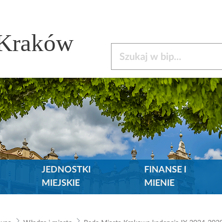
 Kraków
Szukaj w bip
JEDNOSTKI
FINANSE I
MIEJSKIE
MIENIE