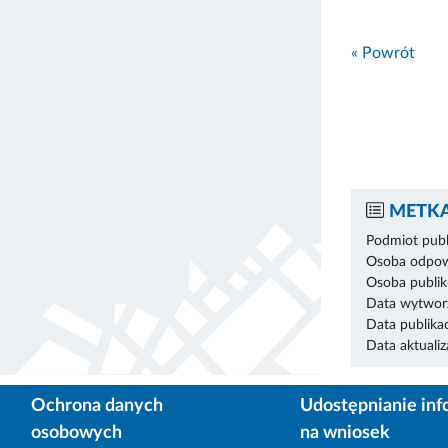
« Powrót
METKA
Podmiot publ
Osoba odpowi
Osoba publik
Data wytworz
Data publikac
Data aktualiza
Ochrona danych
Udostępnianie inf
osobowych
na wniosek