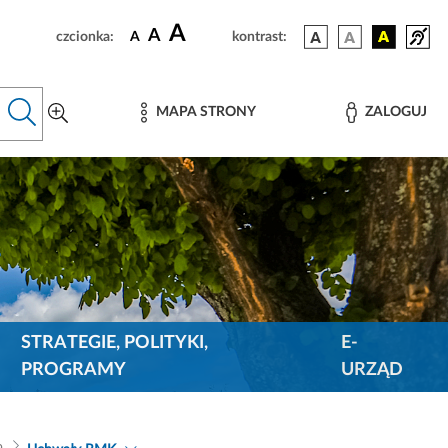
A
A
czcionka:
A
kontrast:
MAPA STRONY
ZALOGUJ
STRATEGIE, POLITYKI,
E-
PROGRAMY
URZĄD