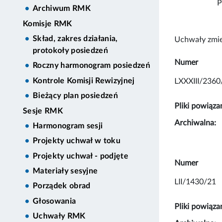
P
Archiwum RMK
Komisje RMK
Skład, zakres działania,
Uchwały zmie
protokoły posiedzeń
Numer
Roczny harmonogram posiedzeń
Kontrole Komisji Rewizyjnej
LXXXIII/2360
Bieżący plan posiedzeń
Pliki powiąza
Sesje RMK
Archiwalna:
Harmonogram sesji
Projekty uchwał w toku
Projekty uchwał - podjęte
Numer
Materiały sesyjne
LII/1430/21
Porządek obrad
Głosowania
Pliki powiąza
Uchwały RMK