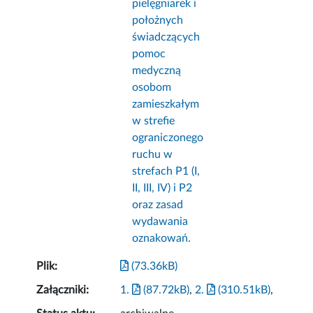
pielęgniarek i
położnych
świadczących
pomoc
medyczną
osobom
zamieszkałym
w strefie
ograniczonego
ruchu w
strefach P1 (I,
II, III, IV) i P2
oraz zasad
wydawania
oznakowań.
Plik:
(73.36kB)
Załączniki:
1.
(87.72kB)
,
2.
(310.51kB)
,